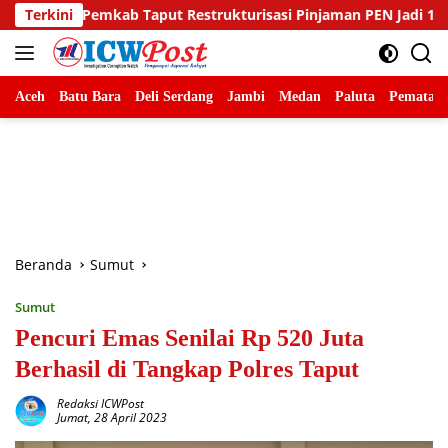
Langsung
 Restrukturisasi Pinjaman PEN Jadi 15 Tahun‎‎
Terkini
Sambut H
ke
konten
Aceh
Batu Bara
Deli Serdang
Jambi
Medan
Paluta
Pematang
Beranda
Sumut
Sumut
Pencuri Emas Senilai Rp 520 Juta
Berhasil di Tangkap Polres Taput
Redaksi ICWPost
Jumat, 28 April 2023