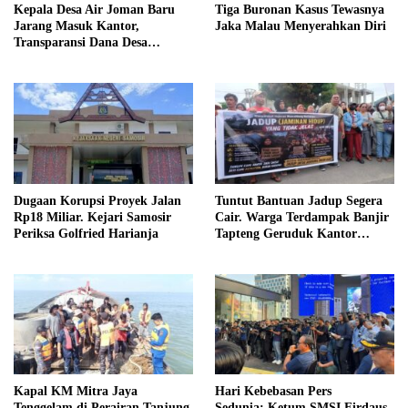
Kepala Desa Air Joman Baru
Tiga Buronan Kasus Tewasnya
Jarang Masuk Kantor,
Jaka Malau Menyerahkan Diri
Transparansi Dana Desa
Dipertanyakan
Dugaan Korupsi Proyek Jalan
Tuntut Bantuan Jadup Segera
Rp18 Miliar. Kejari Samosir
Cair. Warga Terdampak Banjir
Periksa Golfried Harianja
Tapteng Geruduk Kantor
Bupati
Kapal KM Mitra Jaya
Hari Kebebasan Pers
Tenggelam di Perairan Tanjung
Sedunia: Ketum SMSI Firdaus