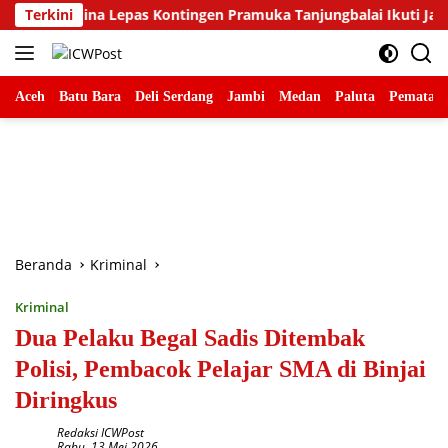
Langsung
Abdina Lepas Kontingen Pramuka Tanjungbalai Ikuti Jamnas XII d
Terkini
ke
konten
Aceh
Batu Bara
Deli Serdang
Jambi
Medan
Paluta
Pematang
Beranda
Kriminal
Kriminal
Dua Pelaku Begal Sadis Ditembak
Polisi, Pembacok Pelajar SMA di Binjai
Diringkus
Redaksi ICWPost
Rabu, 13 Mei 2026