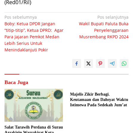
(Red01/Ril)
Navigasi
Pos sebelumnya
Pos selanjutnya
Boby: Ketua DPDR Jangan
Wakil Bupati Paluta Buka
pos
“titip-titip”, Ketua DPRD: Agar
Penyelenggaraan
Para Jajaran Pemkot Medan
Musrembang RKPD 2024
Lebih Serius Untuk
Menindaklanjuti Pokir
Baca Juga
Majelis Zikir Berbagi.
Keutamaan dan Dahsyat Waktu
Istimewa Pada Sedekah Jum’at
Salat Tarawih Perdana di Surau
Azzakirin Wazzakirat Kota