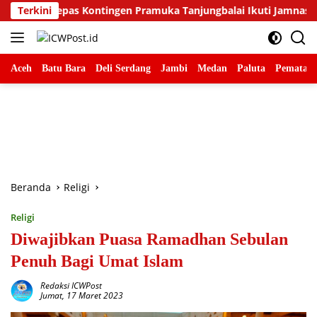
Langsung
pas Kontingen Pramuka Tanjungbalai Ikuti Jamnas XII di Cibubur
Terkini
ke
konten
Aceh
Batu Bara
Deli Serdang
Jambi
Medan
Paluta
Pematang
Beranda
Religi
Religi
Diwajibkan Puasa Ramadhan Sebulan
Penuh Bagi Umat Islam
Redaksi ICWPost
Jumat, 17 Maret 2023