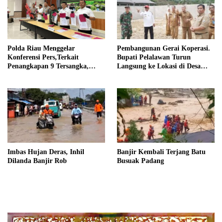
Polda Riau Menggelar
Pembangunan Gerai Koperasi.
Konferensi Pers,Terkait
Bupati Pelalawan Turun
Penangkapan 9 Tersangka,
Langsung ke Lokasi di Desa
Perusakan Posko dan Pemilik
Trantang Manuk
Kebun TNTN Tesso Nilo
Imbas Hujan Deras, Inhil
Banjir Kembali Terjang Batu
Dilanda Banjir Rob
Busuak Padang