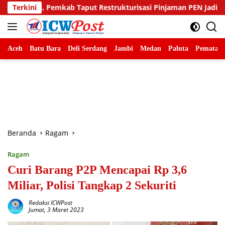
Langsung
aput Restrukturisasi Pinjaman PEN Jadi 15 Tahun‎‎
Terkini
Samb
ke
konten
Aceh
Batu Bara
Deli Serdang
Jambi
Medan
Paluta
Pematang
Beranda
Ragam
Ragam
Curi Barang P2P Mencapai Rp 3,6
Miliar, Polisi Tangkap 2 Sekuriti
Redaksi ICWPost
Jumat, 3 Maret 2023