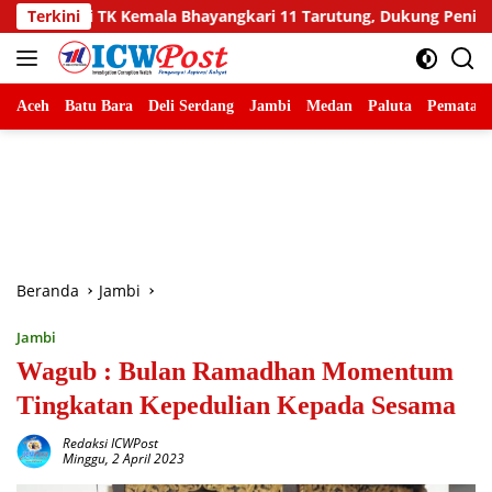
Langsung
 Bhayangkari 11 Tarutung, Dukung Peningkatan Kualitas Pendidika
Terkini
ke
konten
Aceh
Batu Bara
Deli Serdang
Jambi
Medan
Paluta
Pematang
Beranda
Jambi
Jambi
Wagub : Bulan Ramadhan Momentum
Tingkatan Kepedulian Kepada Sesama
Redaksi ICWPost
Minggu, 2 April 2023