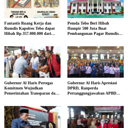
Fantastis Ruang Kerja dan
Pemda Tebo Beri Hibah
Rumdis Kapolres Tebo dapat
Hampir 500 Juta Buat
Hibah Rp.357.000.000 dari
Pembangunan Pagar Rumdis
Pemda Tebo
PN Tebo
Gubernur Al Haris Pertegas
Gubernur Al Haris Apresiasi
Komitmen Wujudkan
DPRD, Ranperda
Pemerintahan Transparan dan
Pertanggungjawaban APBD
Akuntabel
2025 Disetujui Jadi Perda