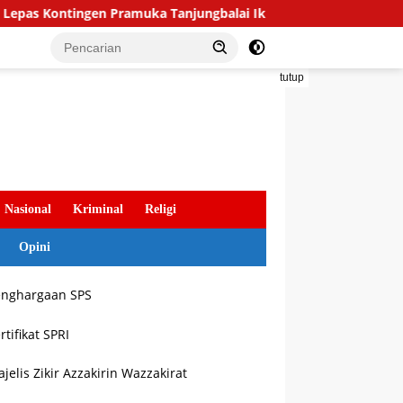
ingen Pramuka Tanjungbalai Ikuti Jamnas XII di Cibubur
tutup
Nasional
Kriminal
Religi
Opini