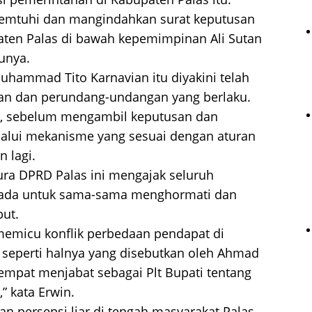
emtuhi dan mangindahkan surat keputusan
ten Palas di bawah kepemimpinan Ali Sutan
unya.
Muhammad Tito Karnavian itu diyakini telah
an dan perundang-undangan yang berlaku.
i, sebelum mengambil keputusan dan
elalui mekanisme yang sesuai dengan aturan
n lagi.
nura DPRD Palas ini mengajak seluruh
 ada untuk sama-sama menghormati dan
but.
memicu konflik perbedaan pendapat di
 seperti halnya yang disebutkan oleh Ahmad
sempat menjabat sebagai Plt Bupati tentang
” kata Erwin.
n persepsi liar di tengah masyarakat Palas