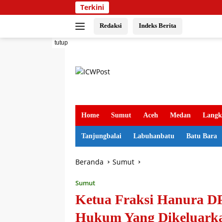
Langsung
Terkini
ke
konten
Redaksi
Indeks Berita
tutup
Home
Sumut
Aceh
Medan
Langk
Tanjungbalai
Labuhanbatu
Batu Bara
Beranda
Sumut
Sumut
Ketua Fraksi Hanura D
Hukum Yang Dikeluark