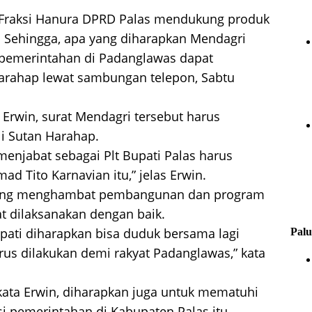
ua Fraksi Hanura DPRD Palas mendukung produk
 Sehingga, apa yang diharapkan Mendagri
i pemerintahan di Padanglawas dapat
Harahap lewat sambungan telepon, Sabtu
 Erwin, surat Mendagri tersebut harus
Ali Sutan Harahap.
menjabat sebagai Plt Bupati Palas harus
Tito Karnavian itu,” jelas Erwin.
 yang menghambat pembangunan dan program
at dilaksanakan dengan baik.
upati diharapkan bisa duduk bersama lagi
Palu
rus dilakukan demi rakyat Padanglawas,” kata
 kata Erwin, diharapkan juga untuk mematuhi
si pemerintahan di Kabupaten Palas itu.