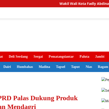
Wakil Wali Kota Fadly Abdina Lepas Kont
at
Deli Serdang
Sergai
Pematangsiantar
Paluta
Jambi
Dairi
Humbahas
Madina
Tapsel
Taput
Nias
Ragam
PRD Palas Dukung Produk
an Mendagri