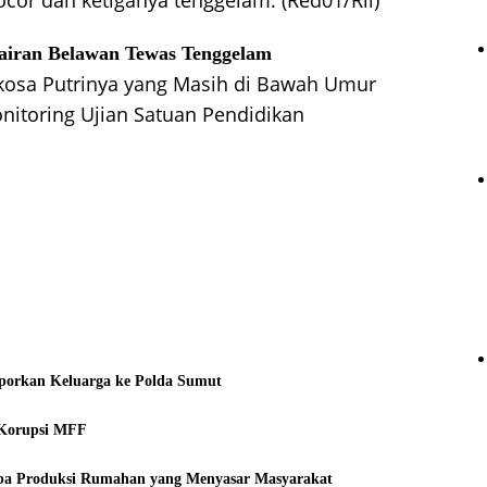
cor dan ketiganya tenggelam. (Red01/Ril)
airan Belawan
Tewas Tenggelam
erkosa Putrinya yang Masih di Bawah Umur
itoring Ujian Satuan Pendidikan
laporkan Keluarga ke Polda Sumut
 Korupsi MFF
a Produksi Rumahan yang Menyasar Masyarakat