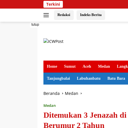
Langsung
Terkini
ke
konten
Redaksi
Indeks Berita
tutup
Home
Sumut
Aceh
Medan
Langk
Tanjungbalai
Labuhanbatu
Batu Bara
Beranda
Medan
Medan
Ditemukan 3 Jenazah di 
Berumur 2 Tahun