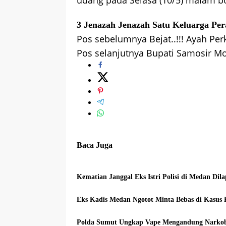
udang pada Selasa (10/5) malam bo
3 Jenazah
Jenazah Satu Keluarga
Per
Pos sebelumnya
Bejat..!!! Ayah P
Navigasi
Pos selanjutnya
Bupati Samosir Mon
pos
Baca Juga
Kematian Janggal Eks Istri Polisi di Medan Di
Eks Kadis Medan Ngotot Minta Bebas di Kasus
Polda Sumut Ungkap Vape Mengandung Narkob