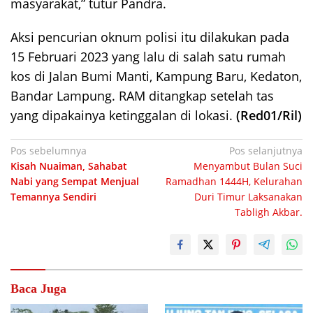
masyarakat,” tutur Pandra.
Aksi pencurian oknum polisi itu dilakukan pada
15 Februari 2023 yang lalu di salah satu rumah
kos di Jalan Bumi Manti, Kampung Baru, Kedaton,
Bandar Lampung. RAM ditangkap setelah tas
yang dipakainya ketinggalan di lokasi.
(Red01/Ril)
Navigasi
Pos sebelumnya
Pos selanjutnya
Kisah Nuaiman, Sahabat
Menyambut Bulan Suci
pos
Nabi yang Sempat Menjual
Ramadhan 1444H, Kelurahan
Temannya Sendiri
Duri Timur Laksanakan
Tabligh Akbar.
Baca Juga