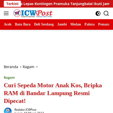
Langsung
tingen Pramuka Tanjungbalai Ikuti Jamnas XII di Cibubur
Terkini
ke
konten
Aceh
Batu Bara
Deli Serdang
Jambi
Medan
Paluta
Pematang
Beranda
Ragam
Ragam
Curi Sepeda Motor Anak Kos, Bripka
RAM di Bandar Lampung Resmi
Dipecat!
Redaksi ICWPost