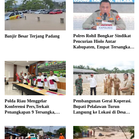
Polres Rohil Bongkar Sindikat
Banjir Besar Terjang Padang
Pencurian Hiolo Antar
Kabupaten, Empat Tersangka
Diamankan
Polda Riau Menggelar
Pembangunan Gerai Koperasi.
Konferensi Pers,Terkait
Bupati Pelalawan Turun
Penangkapan 9 Tersangka,
Langsung ke Lokasi di Desa
Perusakan Posko dan Pemilik
Trantang Manuk
Kebun TNTN Tesso Nilo