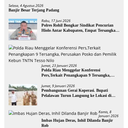
Selasa, 4 Agustus 2026
Banjir Besar Terjang Padang
Rabu, 17 Juni 2026
Polres Rohil Bongkar Sindikat Pencurian
Hiolo Antar Kabupaten, Empat Tersangka
Diamankan
Jumat, 23 Januari 2026
Polda Riau Menggelar Konferensi
Pers,Terkait Penangkapan 9 Tersangka,
Perusakan Posko dan Pemilik Kebun TNTN
Tesso Nilo
Jumat, 9 Januari 2026
Pembangunan Gerai Koperasi. Bupati
Pelalawan Turun Langsung ke Lokasi di
Desa Trantang Manuk
Kamis, 8
Januari 2026
Imbas Hujan Deras, Inhil Dilanda Banjir
Rob