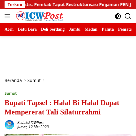
Langsung
emkab Taput Restrukturisasi Pinjaman PEN Jadi 15 Tahun‎‎
Terkini
ke
konten
Aceh
Batu Bara
Deli Serdang
Jambi
Medan
Paluta
Pematang
Beranda
Sumut
Sumut
Bupati Tapsel : Halal Bi Halal Dapat
Mempererat Tali Silaturrahmi
Redaksi ICWPost
Jumat, 12 Mei 2023