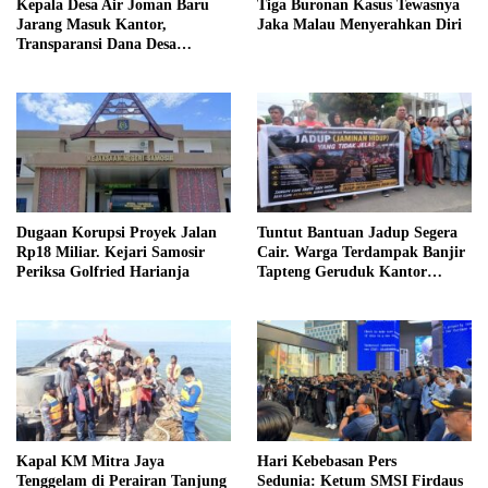
Kepala Desa Air Joman Baru
Tiga Buronan Kasus Tewasnya
Jarang Masuk Kantor,
Jaka Malau Menyerahkan Diri
Transparansi Dana Desa
Dipertanyakan
Dugaan Korupsi Proyek Jalan
Tuntut Bantuan Jadup Segera
Rp18 Miliar. Kejari Samosir
Cair. Warga Terdampak Banjir
Periksa Golfried Harianja
Tapteng Geruduk Kantor
Bupati
Kapal KM Mitra Jaya
Hari Kebebasan Pers
Tenggelam di Perairan Tanjung
Sedunia: Ketum SMSI Firdaus