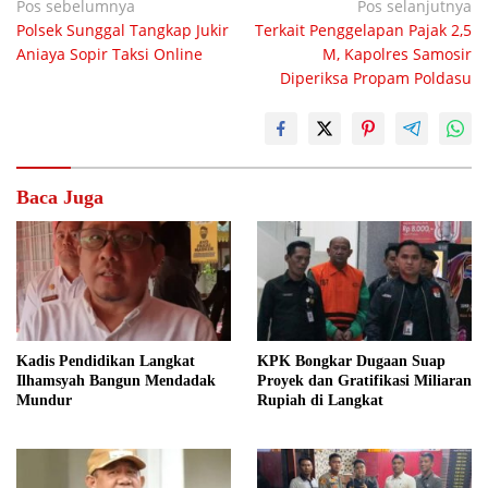
Navigasi
Pos sebelumnya
Pos selanjutnya
Polsek Sunggal Tangkap Jukir
Terkait Penggelapan Pajak 2,5
pos
Aniaya Sopir Taksi Online
M, Kapolres Samosir
Diperiksa Propam Poldasu
Baca Juga
Kadis Pendidikan Langkat
KPK Bongkar Dugaan Suap
Ilhamsyah Bangun Mendadak
Proyek dan Gratifikasi Miliaran
Mundur
Rupiah di Langkat