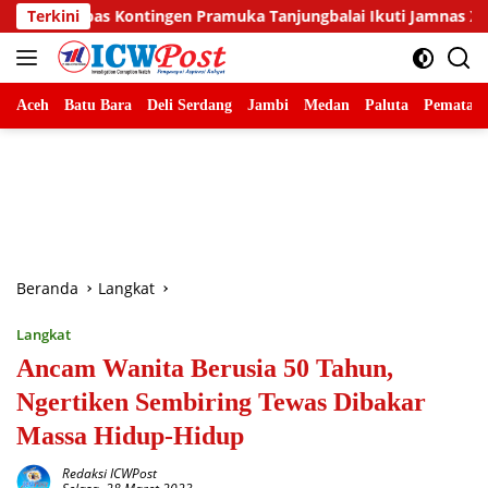
Langsung
en Pramuka Tanjungbalai Ikuti Jamnas XII di Cibubur
Terkini
Be
ke
konten
Aceh
Batu Bara
Deli Serdang
Jambi
Medan
Paluta
Pematang
Beranda
Langkat
Langkat
Ancam Wanita Berusia 50 Tahun,
Ngertiken Sembiring Tewas Dibakar
Massa Hidup-Hidup
Redaksi ICWPost