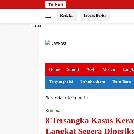
Langsung
Terkini
ke
konten
Redaksi
Indeks Berita
tutup
Home
Sumut
Aceh
Medan
Langk
Tanjungbalai
Labuhanbatu
Batu Bara
Beranda
Kriminal
Kriminal
8 Tersangka Kasus Ker
Langkat Segera Diperik