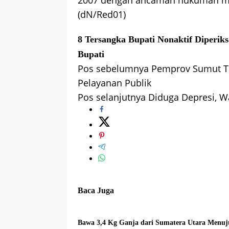
2007 dengan ancaman hukuman ma
(dN/Red01)
8 Tersangka
Bupati Nonaktif
Diperiks
Bupati
Pos sebelumnya
Pemprov Sumut Ti
Navigasi
Pelayanan Publik
pos
Pos selanjutnya
Diduga Depresi, Wa
Baca Juga
Bawa 3,4 Kg Ganja dari Sumatera Utara Menuj