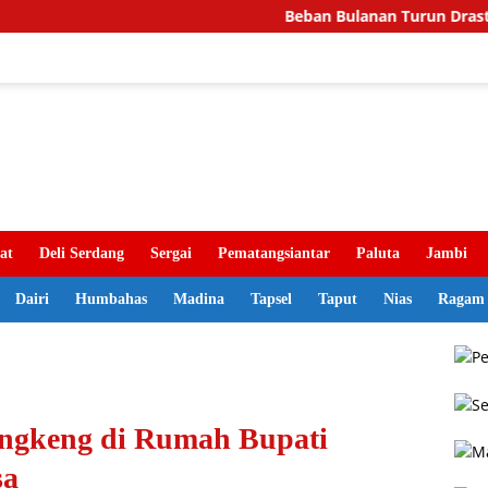
Beban Bulanan Turun Drastis, Pemkab 
at
Deli Serdang
Sergai
Pematangsiantar
Paluta
Jambi
Dairi
Humbahas
Madina
Tapsel
Taput
Nias
Ragam
angkeng di Rumah Bupati
sa