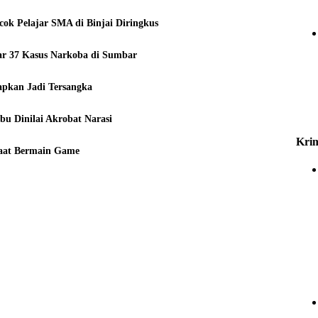
cok Pelajar SMA di Binjai Diringkus
kar 37 Kasus Narkoba di Sumbar
apkan Jadi Tersangka
abu Dinilai Akrobat Narasi
Krim
aat Bermain Game