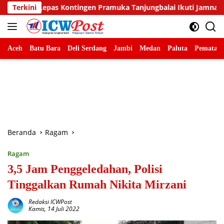
Langsung
gen Pramuka Tanjungbalai Ikuti Jamnas XII di Cibubur
Terkini
B
ke
konten
Aceh
Batu Bara
Deli Serdang
Jambi
Medan
Paluta
Pematang
Beranda
Ragam
Ragam
3,5 Jam Penggeledahan, Polisi
Tinggalkan Rumah Nikita Mirzani
Redaksi ICWPost
Kamis, 14 Juli 2022