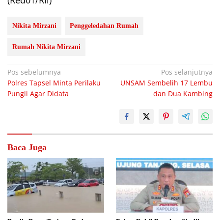
(Red01/Ril)
Nikita Mirzani
Penggeledahan Rumah
Rumah Nikita Mirzani
Navigasi
Pos sebelumnya
Pos selanjutnya
Polres Tapsel Minta Perilaku
UNSAM Sembelih 17 Lembu
pos
Pungli Agar Didata
dan Dua Kambing
Baca Juga