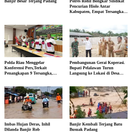
Polres Rohil Bongkar Sindikat
Banjir Besar Terjang Padang
Pencurian Hiolo Antar
Kabupaten, Empat Tersangka
Diamankan
Polda Riau Menggelar
Pembangunan Gerai Koperasi.
Konferensi Pers,Terkait
Bupati Pelalawan Turun
Penangkapan 9 Tersangka,
Langsung ke Lokasi di Desa
Perusakan Posko dan Pemilik
Trantang Manuk
Kebun TNTN Tesso Nilo
Imbas Hujan Deras, Inhil
Banjir Kembali Terjang Batu
Dilanda Banjir Rob
Busuak Padang