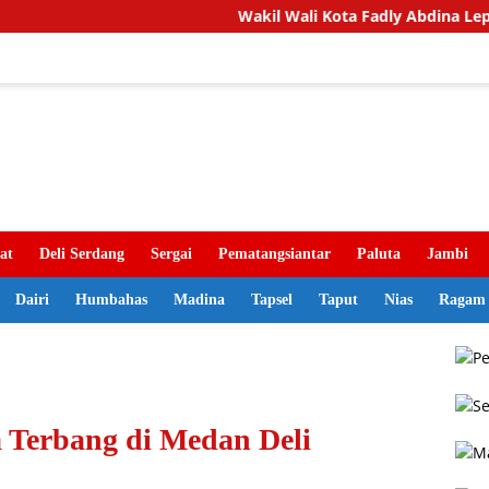
Wakil Wali Kota Fadly Abdina Lepas Konting
at
Deli Serdang
Sergai
Pematangsiantar
Paluta
Jambi
Dairi
Humbahas
Madina
Tapsel
Taput
Nias
Ragam
 Terbang di Medan Deli