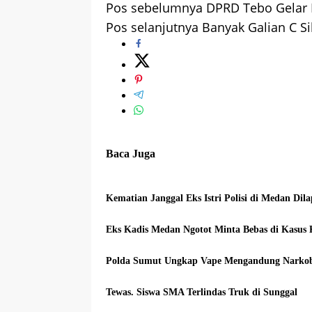
Pos sebelumnya
DPRD Tebo Gelar 
Navigasi
Pos selanjutnya
Banyak Galian C Si
pos
Baca Juga
Kematian Janggal Eks Istri Polisi di Medan Di
Eks Kadis Medan Ngotot Minta Bebas di Kasus
Polda Sumut Ungkap Vape Mengandung Narkob
Tewas. Siswa SMA Terlindas Truk di Sunggal