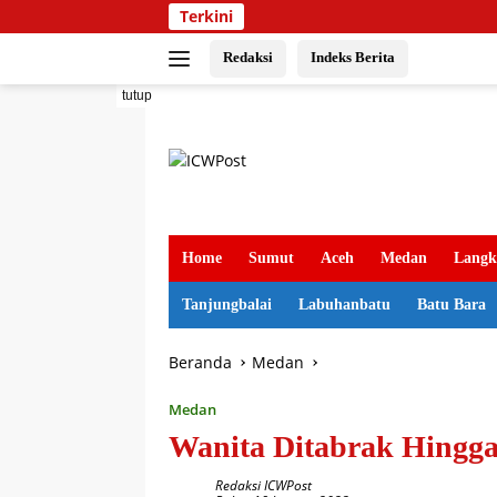
Langsung
Terkini
ke
konten
Redaksi
Indeks Berita
tutup
Home
Sumut
Aceh
Medan
Langk
Tanjungbalai
Labuhanbatu
Batu Bara
Beranda
Medan
Medan
Wanita Ditabrak Hingga
Redaksi ICWPost