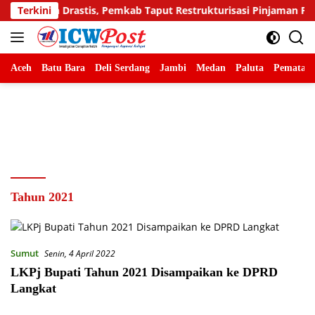
Langsung
Drastis, Pemkab Taput Restrukturisasi Pinjaman PEN Jadi 15 Tahu
Terkini
ke
konten
Aceh
Batu Bara
Deli Serdang
Jambi
Medan
Paluta
Pematang
Tahun 2021
Sumut
Senin, 4 April 2022
LKPj Bupati Tahun 2021 Disampaikan ke DPRD
Langkat