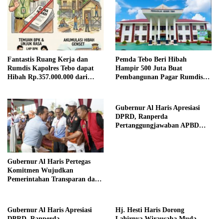
Fantastis Ruang Kerja dan
Pemda Tebo Beri Hibah
Rumdis Kapolres Tebo dapat
Hampir 500 Juta Buat
Hibah Rp.357.000.000 dari
Pembangunan Pagar Rumdis
Pemda Tebo
PN Tebo
Gubernur Al Haris Apresiasi
DPRD, Ranperda
Pertanggungjawaban APBD
2025 Disetujui Jadi Perda
Gubernur Al Haris Pertegas
Komitmen Wujudkan
Pemerintahan Transparan dan
Akuntabel
Gubernur Al Haris Apresiasi
Hj. Hesti Haris Dorong
DPRD, Ranperda
Lahirnya Wirausaha Muda