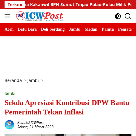
Langsung
sama Kakanwil BPN Sumut Tinjau Pulau-Pulau Milik Pemko Tanjun
Terkini
ke
konten
Aceh
Batu Bara
Deli Serdang
Jambi
Medan
Paluta
Pematang
Beranda
Jambi
Jambi
Sekda Apresiasi Kontribusi DPW Bantu
Pemerintah Tekan Inflasi
Redaksi ICWPost
Selasa, 21 Maret 2023