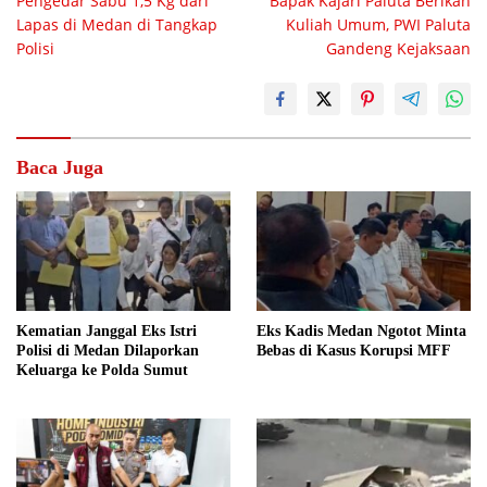
Pengedar Sabu 1,5 Kg dari
Bapak Kajari Paluta Berikan
pos
Lapas di Medan di Tangkap
Kuliah Umum, PWI Paluta
Polisi
Gandeng Kejaksaan
Baca Juga
Kematian Janggal Eks Istri
Eks Kadis Medan Ngotot Minta
Polisi di Medan Dilaporkan
Bebas di Kasus Korupsi MFF
Keluarga ke Polda Sumut