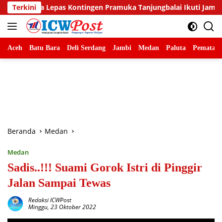
Langsung
ontingen Pramuka Tanjungbalai Ikuti Jamnas XII di Cibubur
Terkini
ke
konten
Aceh
Batu Bara
Deli Serdang
Jambi
Medan
Paluta
Pematang
Beranda
Medan
Medan
Sadis..!!! Suami Gorok Istri di Pinggir
Jalan Sampai Tewas
Redaksi ICWPost
Minggu, 23 Oktober 2022