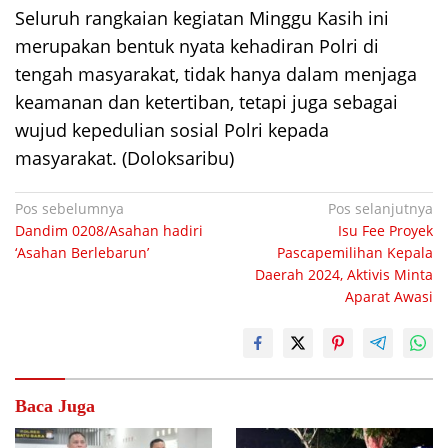
Seluruh rangkaian kegiatan Minggu Kasih ini
merupakan bentuk nyata kehadiran Polri di
tengah masyarakat, tidak hanya dalam menjaga
keamanan dan ketertiban, tetapi juga sebagai
wujud kepedulian sosial Polri kepada
masyarakat. (Doloksaribu)
Navigasi
Pos sebelumnya
Pos selanjutnya
Dandim 0208/Asahan hadiri
Isu Fee Proyek
pos
‘Asahan Berlebarun’
Pascapemilihan Kepala
Daerah 2024, Aktivis Minta
Aparat Awasi
Baca Juga