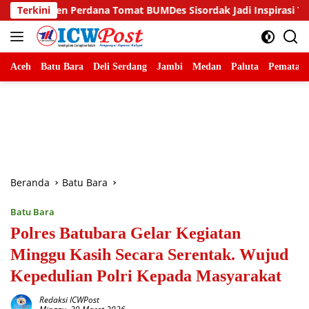
Langsung
erdana Tomat BUMDes Sisordak Jadi Inspirasi Tapanuli Utara
Terkini
ke
konten
Aceh
Batu Bara
Deli Serdang
Jambi
Medan
Paluta
Pematang
Beranda
Batu Bara
Batu Bara
Polres Batubara Gelar Kegiatan
Minggu Kasih Secara Serentak. Wujud
Kepedulian Polri Kepada Masyarakat
Redaksi ICWPost