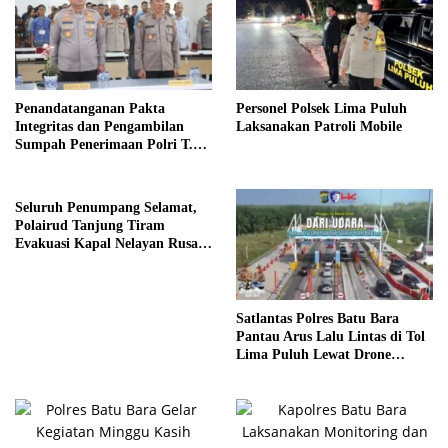
Penandatanganan Pakta
Personel Polsek Lima Puluh
Integritas dan Pengambilan
Laksanakan Patroli Mobile
Sumpah Penerimaan Polri T.A
2026 di Polres Batu Bara
Berlangsung Lancar
Seluruh Penumpang Selamat,
Polairud Tanjung Tiram
Evakuasi Kapal Nelayan Rusak
di Pesisir Pulau Salah Namo
Satlantas Polres Batu Bara
Pantau Arus Lalu Lintas di Tol
Lima Puluh Lewat Drone
Jelang H-1 Idulfitri