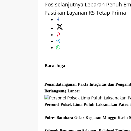
Pos selanjutnya
Lebaran Penuh Empa
pos
Pastikan Layanan RS Tetap Prima
Baca Juga
Penandatanganan Pakta Integritas dan Pengamb
Berlangsung Lancar
Personel Polsek Lima Puluh Laksanakan Patroli
Polres Batubara Gelar Kegiatan Minggu Kasih 
Seluruh Penumpang Selamat, Polairud Tanjung 