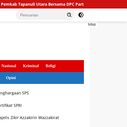
 Tapanuli Utara Bersama DPC Partai Demokrat Gelar Gotong Roy
tutup
Nasional
Kriminal
Religi
Opini