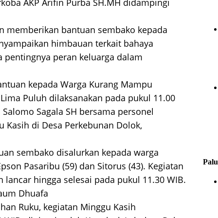
arkoba AKP Arifin Purba SH.MH didampingi
lain memberikan bantuan sembako kepada
enyampaikan himbauan terkait bahaya
a pentingnya peran keluarga dalam
 Bantuan kepada Warga Kurang Mampu
 Lima Puluh dilaksanakan pada pukul 11.00
P Salomo Sagala SH bersama personel
 Kasih di Desa Perkebunan Dolok,
tuan sembako disalurkan kepada warga
Palu
son Pasaribu (59) dan Sitorus (43). Kegiatan
lancar hingga selesai pada pukul 11.30 WIB.
Kaum Dhuafa
han Ruku, kegiatan Minggu Kasih