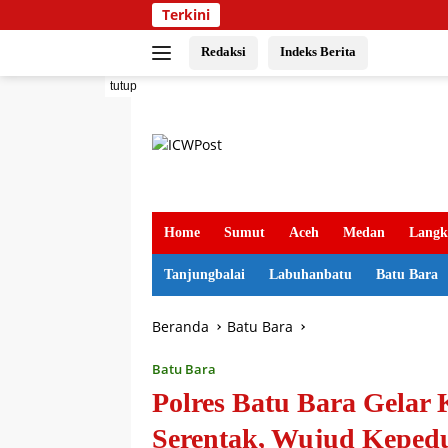
Langsung
Terkini
ke
konten
Redaksi
Indeks Berita
tutup
Home
Sumut
Aceh
Medan
Langk
Tanjungbalai
Labuhanbatu
Batu Bara
Beranda
Batu Bara
Batu Bara
Polres Batu Bara Gelar
Serentak, Wujud Kepedu