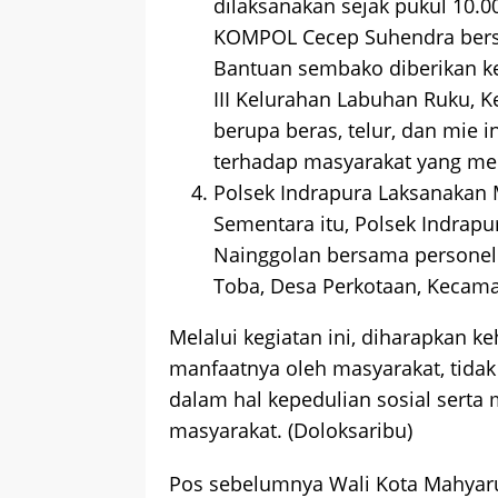
dilaksanakan sejak pukul 10.
KOMPOL Cecep Suhendra bers
Bantuan sembako diberikan k
III Kelurahan Labuhan Ruku, 
berupa beras, telur, dan mie i
terhadap masyarakat yang m
Polsek Indrapura Laksanakan 
Sementara itu, Polsek Indrapur
Nainggolan bersama personel 
Toba, Desa Perkotaan, Kecamat
Melalui kegiatan ini, diharapkan k
manfaatnya oleh masyarakat, tidak
dalam hal kepedulian sosial serta 
masyarakat. (Doloksaribu)
Pos sebelumnya
Wali Kota Mahyaru
Navigasi