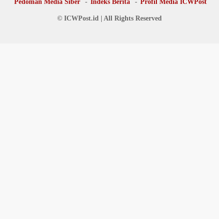
Pedoman Media Siber
Indeks Berita
Profil Media ICWPost
© ICWPost.id | All Rights Reserved