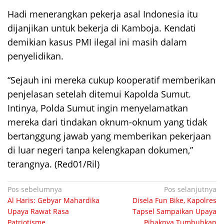
Hadi menerangkan pekerja asal Indonesia itu
dijanjikan untuk bekerja di Kamboja. Kendati
demikian kasus PMI ilegal ini masih dalam
penyelidikan.
“Sejauh ini mereka cukup kooperatif memberikan
penjelasan setelah ditemui Kapolda Sumut.
Intinya, Polda Sumut ingin menyelamatkan
mereka dari tindakan oknum-oknum yang tidak
bertanggung jawab yang memberikan pekerjaan
di luar negeri tanpa kelengkapan dokumen,”
terangnya. (Red01/Ril)
Navigasi
Pos sebelumnya
Pos selanjutnya
Al Haris: Gebyar Mahardika
Disela Fun Bike, Kapolres
pos
Upaya Rawat Rasa
Tapsel Sampaikan Upaya
Patriotisme
Pihaknya Tumbuhkan