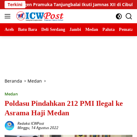
Langsung
 Tanjungbalai Ikuti Jamnas XII di Cibubur
Terkini
Beban Bulana
ke
konten
Aceh
Batu Bara
Deli Serdang
Jambi
Medan
Paluta
Pematang
Beranda
Medan
Medan
Poldasu Pindahkan 212 PMI Ilegal ke
Asrama Haji Medan
Redaksi ICWPost
Minggu, 14 Agustus 2022