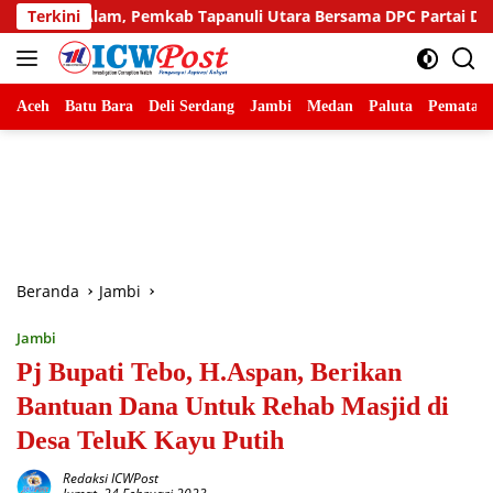
Langsung
mkab Tapanuli Utara Bersama DPC Partai Demokrat Gelar Gotong
Terkini
ke
konten
Aceh
Batu Bara
Deli Serdang
Jambi
Medan
Paluta
Pematang
Beranda
Jambi
Jambi
Pj Bupati Tebo, H.Aspan, Berikan
Bantuan Dana Untuk Rehab Masjid di
Desa TeluK Kayu Putih
Redaksi ICWPost