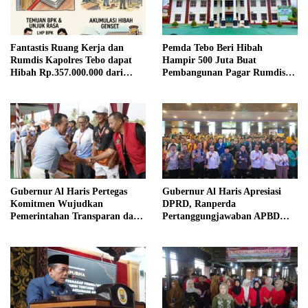
Fantastis Ruang Kerja dan
Pemda Tebo Beri Hibah
Rumdis Kapolres Tebo dapat
Hampir 500 Juta Buat
Hibah Rp.357.000.000 dari
Pembangunan Pagar Rumdis
Pemda Tebo
PN Tebo
Gubernur Al Haris Pertegas
Gubernur Al Haris Apresiasi
Komitmen Wujudkan
DPRD, Ranperda
Pemerintahan Transparan dan
Pertanggungjawaban APBD
Akuntabel
2025 Disetujui Jadi Perda