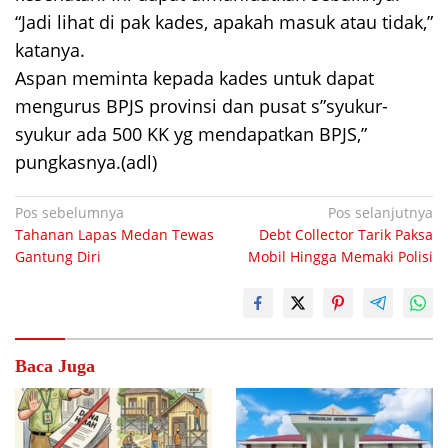
“Jadi lihat di pak kades, apakah masuk atau tidak,”
katanya.
Aspan meminta kepada kades untuk dapat
mengurus BPJS provinsi dan pusat s”syukur-
syukur ada 500 KK yg mendapatkan BPJS,”
pungkasnya.(adl)
Navigasi
Pos sebelumnya
Pos selanjutnya
Tahanan Lapas Medan Tewas
Debt Collector Tarik Paksa
pos
Gantung Diri
Mobil Hingga Memaki Polisi
Baca Juga