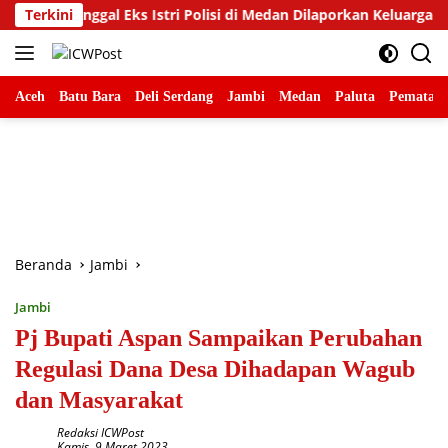
Langsung
 Janggal Eks Istri Polisi di Medan Dilaporkan Keluarga ke Polda
Terkini
ke
konten
Aceh
Batu Bara
Deli Serdang
Jambi
Medan
Paluta
Pematang
Beranda
Jambi
Jambi
Pj Bupati Aspan Sampaikan Perubahan
Regulasi Dana Desa Dihadapan Wagub
dan Masyarakat
Redaksi ICWPost
Kamis, 9 Maret 2023