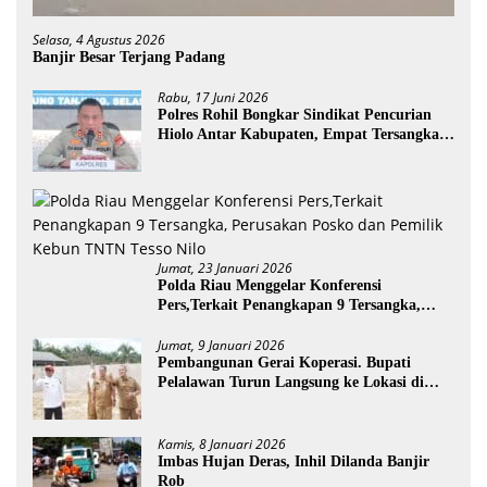
Selasa, 4 Agustus 2026
Banjir Besar Terjang Padang
Rabu, 17 Juni 2026
Polres Rohil Bongkar Sindikat Pencurian
Hiolo Antar Kabupaten, Empat Tersangka
Diamankan
Jumat, 23 Januari 2026
Polda Riau Menggelar Konferensi
Pers,Terkait Penangkapan 9 Tersangka,
Perusakan Posko dan Pemilik Kebun TNTN
Tesso Nilo
Jumat, 9 Januari 2026
Pembangunan Gerai Koperasi. Bupati
Pelalawan Turun Langsung ke Lokasi di
Desa Trantang Manuk
Kamis, 8 Januari 2026
Imbas Hujan Deras, Inhil Dilanda Banjir
Rob