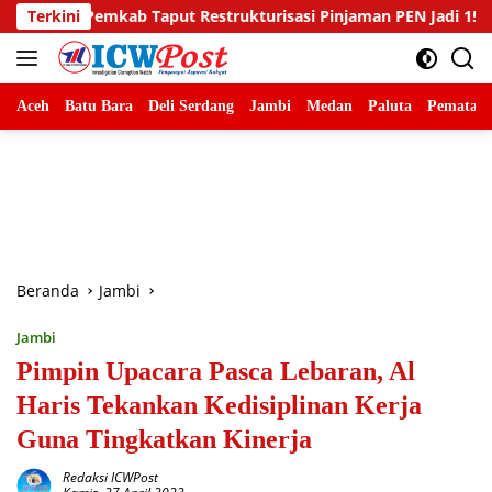
Langsung
Restrukturisasi Pinjaman PEN Jadi 15 Tahun‎‎
Terkini
Sambut HU
ke
konten
Aceh
Batu Bara
Deli Serdang
Jambi
Medan
Paluta
Pematang
Beranda
Jambi
Jambi
Pimpin Upacara Pasca Lebaran, Al
Haris Tekankan Kedisiplinan Kerja
Guna Tingkatkan Kinerja
Redaksi ICWPost