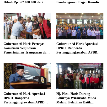
Hibah Rp.357.000.000 dari
Pembangunan Pagar Rumdis
Pemda Tebo
PN Tebo
Gubernur Al Haris Pertegas
Gubernur Al Haris Apresiasi
Komitmen Wujudkan
DPRD, Ranperda
Pemerintahan Transparan dan
Pertanggungjawaban APBD
Akuntabel
2025 Disetujui Jadi Perda
Gubernur Al Haris Apresiasi
Hj. Hesti Haris Dorong
DPRD, Ranperda
Lahirnya Wirausaha Muda
Pertanggungjawaban APBD
Melalui Pelatihan Batik
2025 Disetujui jadi Perda
Kontemporer PKW