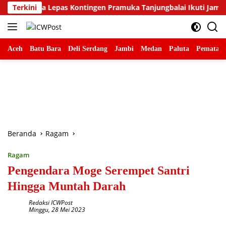
Langsung
dina Lepas Kontingen Pramuka Tanjungbalai Ikuti Jamnas XII di 
Terkini
ke
konten
Aceh
Batu Bara
Deli Serdang
Jambi
Medan
Paluta
Pematang
Beranda
Ragam
Ragam
Pengendara Moge Serempet Santri
Hingga Muntah Darah
Redaksi ICWPost
Minggu, 28 Mei 2023