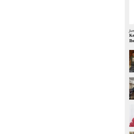
Ju
Ke
Ib