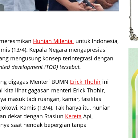
meresmikan
Hunian Milenial
untuk Indonesia,
amis (13/4). Kepala Negara mengapresiasi
yang mengusung konsep terintegrasi dengan
nted
development
(TOD) tersebut.
yang digagas Menteri BUMN
Erick Thohir
ini
ni kita lihat gagasan menteri Erick Thohir,
aya masuk tadi ruangan, kamar, fasilitas
okowi, Kamis (13/4). Tak hanya itu, hunian
ulan dekat dengan Stasiun
Kereta
Api,
ya saat hendak bepergian tanpa