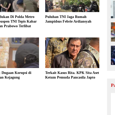
dukan Di Polda Metro
Puluhan TNI Jaga Rumah
puspen TNI Tepis Kabar
Jampidsus Febrie Ardiansyah
an Prabowo Terlibat
t Dugaan Korupsi di
Terkait Kasus Rita. KPK Sita Aset
an Kejagung
Ketum Pemuda Pancasila Japto
P