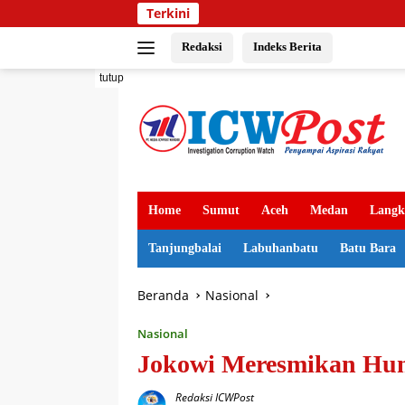
Langsung
Terkini
ke
konten
Redaksi
Indeks Berita
tutup
Home
Sumut
Aceh
Medan
Langk
Tanjungbalai
Labuhanbatu
Batu Bara
Beranda
Nasional
Nasional
Jokowi Meresmikan Huni
Redaksi ICWPost