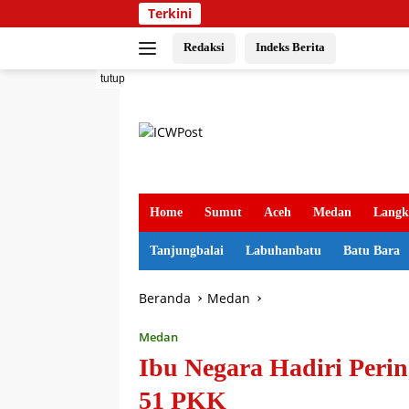
Langsung
Terkini
ke
konten
Redaksi
Indeks Berita
tutup
Home
Sumut
Aceh
Medan
Langk
Tanjungbalai
Labuhanbatu
Batu Bara
Beranda
Medan
Medan
Ibu Negara Hadiri Peri
51 PKK