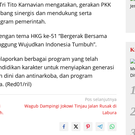
i Tito Karnavian mengatakan, gerakan PKK
bang sinergis dan mendukung serta
gram pemerintah.
 dengan tema HKG ke-51 “Bergerak Bersama
anggung Wujudkan Indonesia Tumbuh”.
K
elaporkan berbagai program yang telah
endidikan karakter untuk menyiapkan generasi
h dini dan antinarkoba, dan program
. (Red01/ril)
Pos selanjutnya
i
Wagub Dampingi Jokowi Tinjau Jalan Rusak di
h.
Labura