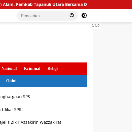
Pemkab Tapanuli Utara Bersama DPC Partai Demokrat Gelar Goto
tutup
Nasional
Kriminal
Religi
Opini