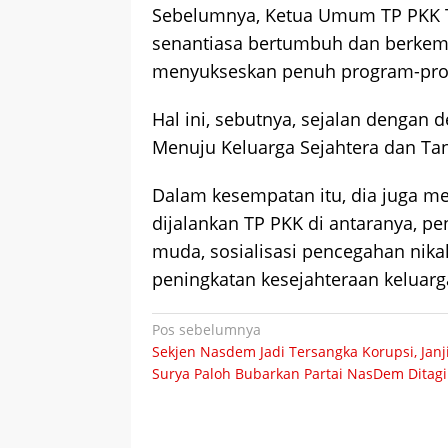
Sebelumnya, Ketua Umum TP PKK Tr
senantiasa bertumbuh dan berkem
menyukseskan penuh program-pro
Hal ini, sebutnya, sejalan dengan
Menuju Keluarga Sejahtera dan T
Dalam kesempatan itu, dia juga m
dijalankan TP PKK di antaranya, p
muda, sosialisasi pencegahan nika
peningkatan kesejahteraan keluarga
Navigasi
Pos sebelumnya
Sekjen Nasdem Jadi Tersangka Korupsi, Janj
pos
Surya Paloh Bubarkan Partai NasDem Ditagi