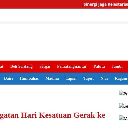
Sinergi Jaga Kelestarian Alam, 
at
Deli Serdang
Sergai
Pematangsiantar
Paluta
Jambi
Dairi
Humbahas
Madina
Tapsel
Taput
Nias
Ragam
ngatan Hari Kesatuan Gerak ke