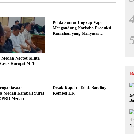
Polda Sumut Ungkap Vape
Mengandung Narkoba Produksi
Rumahan yang Menyasar
Masyarakat
s Medan Ngotot Minta
 Kasus Korupsi MFF
R
enganiayaan.
Desak Kapolri Tolak Banding
bes Medan Kembali Surat
Kompol DK
Se
 DPRD Medan
Ba