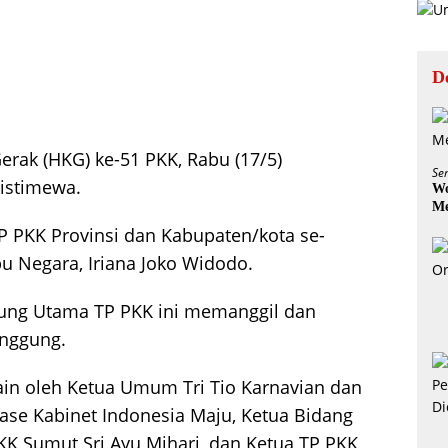
D
erak (HKG) ke-51 PKK, Rabu (17/5)
Se
istimewa.
Wo
Me
TP PKK Provinsi dan Kabupaten/kota se-
bu Negara, Iriana Joko Widodo.
ung Utama TP PKK ini memanggil dan
anggung.
lain oleh Ketua Umum Tri Tio Karnavian dan
ase Kabinet Indonesia Maju, Ketua Bidang
K Sumut Sri Ayu Mihari, dan Ketua TP PKK