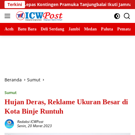
Langsung
ngen Pramuka Tanjungbalai Ikuti Jamnas XII di Cibubur
Terkini
ke
konten
Aceh
Batu Bara
Deli Serdang
Jambi
Medan
Paluta
Pematang
Beranda
Sumut
Sumut
Hujan Deras, Reklame Ukuran Besar di
Kota Binje Runtuh
Redaksi ICWPost
Senin, 20 Maret 2023