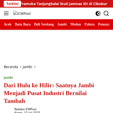
Langsung
uka Tanjungbalai Ikuti Jamnas XII di Cibubur
Terkini
Beban Bul
ke
konten
Aceh
Batu Bara
Deli Serdang
Jambi
Medan
Paluta
Pematang
Beranda
Jambi
Jambi
Dari Hulu ke Hilir: Saatnya Jambi
Menjadi Pusat Industri Bernilai
Tambah
Redaksi ICWPost
Kamis, 31 Juli 2025