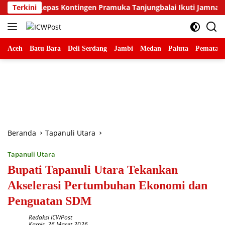
Langsung
 Lepas Kontingen Pramuka Tanjungbalai Ikuti Jamnas XII di Cibu
Terkini
ke
konten
Aceh
Batu Bara
Deli Serdang
Jambi
Medan
Paluta
Pematang
Beranda
Tapanuli Utara
Tapanuli Utara
Bupati Tapanuli Utara Tekankan
Akselerasi Pertumbuhan Ekonomi dan
Penguatan SDM
Redaksi ICWPost
Kamis, 26 Maret 2026