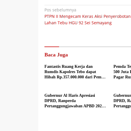
Navigasi
Pos sebelumnya
PTPN II Mengecam Keras Aksi Penyerobotan
pos
Lahan Tebu HGU 92 Sei Semayang
Baca Juga
Fantastis Ruang Kerja dan
Pemda Te
Rumdis Kapolres Tebo dapat
500 Juta
Hibah Rp.357.000.000 dari Pemda
Pagar Ru
Tebo
Gubernur Al Haris Apresiasi
Gubernur 
DPRD, Ranperda
DPRD, R
Pertanggungjawaban APBD 2025
Pertangg
Disetujui Jadi Perda
Disetujui