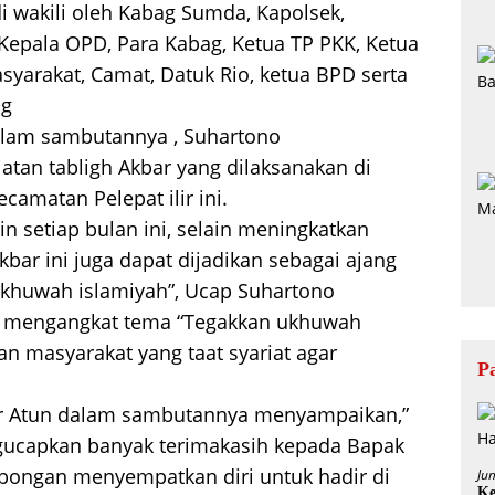
 wakili oleh Kabag Sumda, Kapolsek,
, Kepala OPD, Para Kabag, Ketua TP PKK, Ketua
yarakat, Camat, Datuk Rio, ketua BPD serta
ng
lam sambutannya , Suhartono
tan tabligh Akbar yang dilaksanakan di
matan Pelepat ilir ini.
in setiap bulan ini, selain meningkatkan
bar ini juga dapat dijadikan sebagai ajang
ukhuwah islamiyah”, Ucap Suhartono
ni mengangkat tema “Tegakkan ukhuwah
an masyarakat yang taat syariat agar
P
Ilir Atun dalam sambutannya menyampaikan,”
ucapkan banyak terimakasih kepada Bapak
mbongan menyempatkan diri untuk hadir di
Ju
Ke