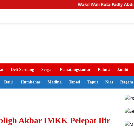
Wakil Wali Kota Fadly Abdina Lepas 
at
Deli Serdang
Sergai
Pematangsiantar
Paluta
Jambi
Dairi
Humbahas
Madina
Tapsel
Taput
Nias
Ragam
bligh Akbar IMKK Pelepat Ilir