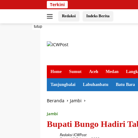
Langsung
Terkini
ke
konten
Redaksi
Indeks Berita
tutup
Home
Sumut
Aceh
Medan
Langk
Tanjungbalai
Labuhanbatu
Batu Bara
Beranda
Jambi
Jambi
Bupati Bungo Hadiri Ta
Redaksi ICWPost