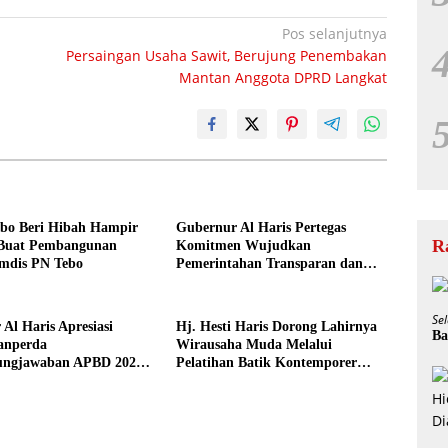
Pos selanjutnya
Persaingan Usaha Sawit, Berujung Penembakan
Mantan Anggota DPRD Langkat
bo Beri Hibah Hampir
Gubernur Al Haris Pertegas
R
 Buat Pembangunan
Komitmen Wujudkan
mdis PN Tebo
Pemerintahan Transparan dan
Akuntabel
Se
Al Haris Apresiasi
Hj. Hesti Haris Dorong Lahirnya
Ba
anperda
Wirausaha Muda Melalui
ungjawaban APBD 2025
Pelatihan Batik Kontemporer
 jadi Perda
PKW