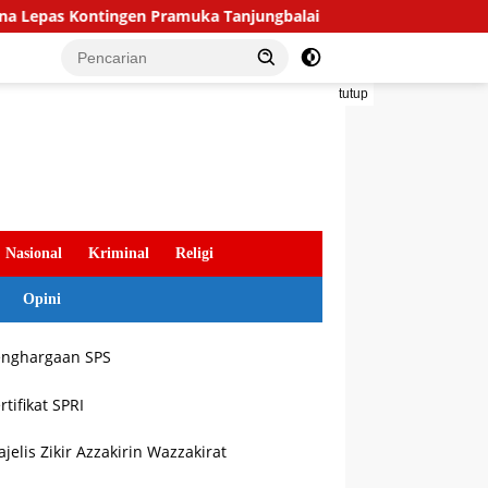
Kontingen Pramuka Tanjungbalai Ikuti Jamnas XII di Cibubur
tutup
Nasional
Kriminal
Religi
Opini