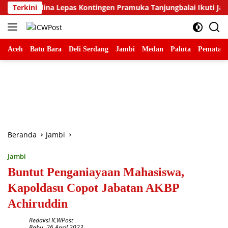
Langsung
y Abdina Lepas Kontingen Pramuka Tanjungbalai Ikuti Jamnas XII
Terkini
ke
konten
Aceh
Batu Bara
Deli Serdang
Jambi
Medan
Paluta
Pematang
Beranda
Jambi
Jambi
Buntut Penganiayaan Mahasiswa,
Kapoldasu Copot Jabatan AKBP
Achiruddin
Redaksi ICWPost
Rabu, 26 April 2023