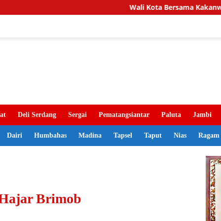
Wali Kota Bersama Kakanwil BPN Sumut Tin
at
Deli Serdang
Sergai
Pematangsiantar
Paluta
Jambi
Dairi
Humbahas
Madina
Tapsel
Taput
Nias
Ragam
 Hajar Brimob