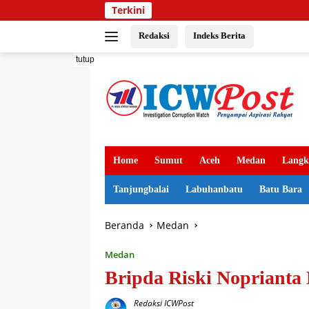
Langsung
Terkini
ke
konten
Redaksi
Indeks Berita
tutup
Home
Sumut
Aceh
Medan
Langk
Tanjungbalai
Labuhanbatu
Batu Bara
Beranda
Medan
Medan
Bripda Riski Noprianta
Redaksi ICWPost