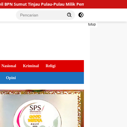
jau Pulau-Pulau Milik Pemko Tanjungbalai
Bupati Toba 
tutup
Nasional
Kriminal
Religi
Opini