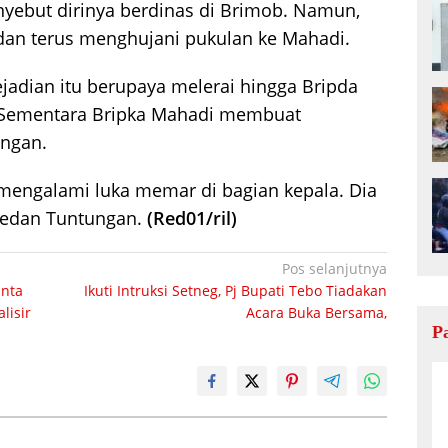
nyebut dirinya berdinas di Brimob. Namun,
 dan terus menghujani pukulan ke Mahadi.
jadian itu berupaya melerai hingga Bripda
u. Sementara Bripka Mahadi membuat
ngan.
i mengalami luka memar di bagian kepala. Dia
Medan Tuntungan.
(Red01/ril)
Pos selanjutnya
inta
Ikuti Intruksi Setneg, Pj Bupati Tebo Tiadakan
lisir
Acara Buka Bersama,
P