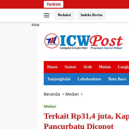
Langsung
Terkini
ke
konten
Redaksi
Indeks Berita
tutup
Home
Sumut
Aceh
Medan
Langk
Tanjungbalai
Labuhanbatu
Batu Bara
Beranda
Medan
Medan
Terkait Rp31,4 juta, Ka
Pancurbatu Dicopot