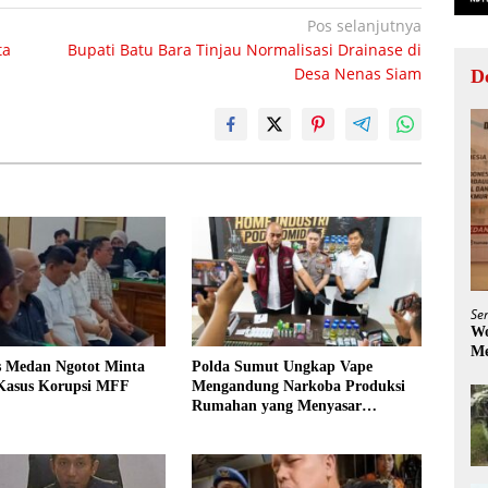
Pos selanjutnya
ta
Bupati Batu Bara Tinjau Normalisasi Drainase di
Desa Nenas Siam
D
Se
Wo
Me
s Medan Ngotot Minta
Polda Sumut Ungkap Vape
 Kasus Korupsi MFF
Mengandung Narkoba Produksi
Rumahan yang Menyasar
Masyarakat