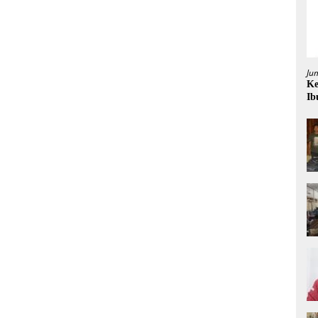
Ju
Ke
Ib