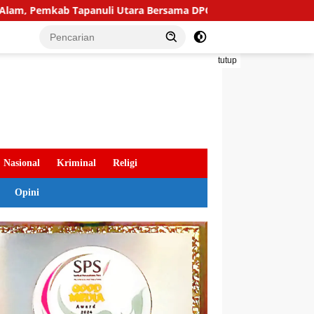
panuli Utara Bersama DPC Partai Demokrat Gelar Gotong Royong
tutup
Nasional
Kriminal
Religi
Opini