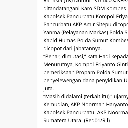
Rahasia (TR) Nomor: ST/140/X/KEP/
ditandatangani Karo SDM Kombes 
Kapolsek Pancurbatu Kompol Eriyan
Pancurbatu AKP Amir Sitepu dicopo
Yanma (Pelayanan Markas) Polda S
Kabid Humas Polda Sumut Kombe
dicopot dari jabatannya.
“Benar, dimutasi,” kata Hadi kepad
Menurutnya, Kompol Eriyanto Gint
pemeriksaan Propam Polda Sumut
penyelewengan dana penyidikan Un
juta.
“Masih didalami (terkait itu),” ujarn
Kemudian, AKP Noorman Haryanto 
Kapolsek Pancurbatu. AKP Noorma
Sumatera Utara. (Red01/Ril)