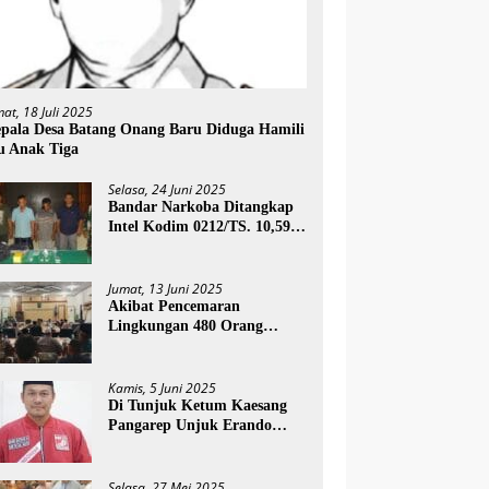
mat, 18 Juli 2025
pala Desa Batang Onang Baru Diduga Hamili
u Anak Tiga
Selasa, 24 Juni 2025
Bandar Narkoba Ditangkap
Intel Kodim 0212/TS. 10,59
Gram Sabu Diamankan
Jumat, 13 Juni 2025
Akibat Pencemaran
Lingkungan 480 Orang
Masyarakat Paluta Terkena
Ispa PT SSN Direkomendasi
Di Tutup
Kamis, 5 Juni 2025
Di Tunjuk Ketum Kaesang
Pangarep Unjuk Erando
Harahap Jadi Plt Ketua DPD
PSI Paluta
Selasa, 27 Mei 2025