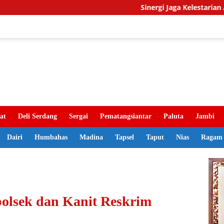
Sinergi Jaga Kelestarian Alam, Pemkab Ta
at
Deli Serdang
Sergai
Pematangsiantar
Paluta
Jambi
Dairi
Humbahas
Madina
Tapsel
Taput
Nias
Ragam
polsek dan Kanit Reskrim