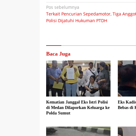
Navigasi
Pos sebelumnya
Terkait Pencurian Sepedamotor, Tiga Anggo
pos
Polisi Dijatuhi Hukuman PTDH
Baca Juga
Kematian Janggal Eks Istri Polisi
Eks Kadi
di Medan Dilaporkan Keluarga ke
Bebas di
Polda Sumut