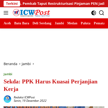
Langsung
put Restrukturisasi Pinjaman PEN Jadi 15 Tahun‎‎
Terkini
Sambut
ke
konten
Aceh
Batu Bara
Deli Serdang
Jambi
Medan
Paluta
Pematang
Beranda
Jambi
Jambi
Sekda: PPK Harus Kuasai Perjanjian
Kerja
Redaksi ICWPost
Senin, 19 Desember 2022