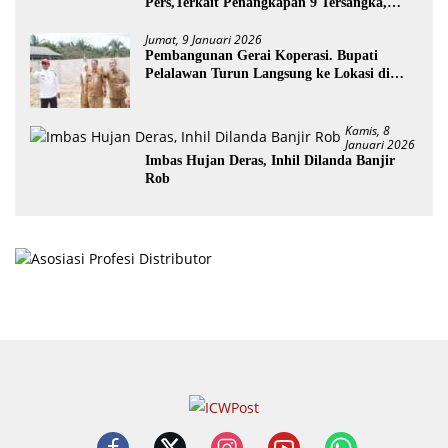
Pers,Terkait Penangkapan 9 Tersangka,
Perusakan Posko dan Pemilik Kebun TNTN
Tesso Nilo
Jumat, 9 Januari 2026
Pembangunan Gerai Koperasi. Bupati
Pelalawan Turun Langsung ke Lokasi di
Desa Trantang Manuk
Kamis, 8
Januari 2026
Imbas Hujan Deras, Inhil Dilanda Banjir
Rob