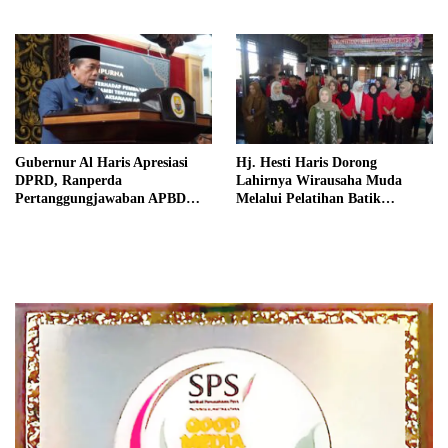
Akuntabel
2025 Disetujui Jadi Perda
Gubernur Al Haris Apresiasi
Hj. Hesti Haris Dorong
DPRD, Ranperda
Lahirnya Wirausaha Muda
Pertanggungjawaban APBD
Melalui Pelatihan Batik
2025 Disetujui jadi Perda
Kontemporer PKW