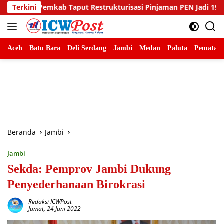
Langsung
 Restrukturisasi Pinjaman PEN Jadi 15 Tahun‎‎
Terkini
Sambut H
ke
konten
Aceh
Batu Bara
Deli Serdang
Jambi
Medan
Paluta
Pematang
Beranda
Jambi
Jambi
Sekda: Pemprov Jambi Dukung
Penyederhanaan Birokrasi
Redaksi ICWPost
Jumat, 24 Juni 2022