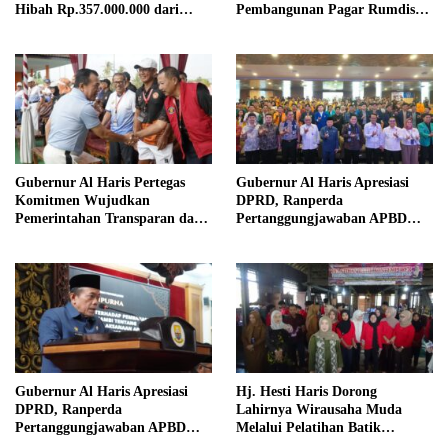
Hibah Rp.357.000.000 dari
Pembangunan Pagar Rumdis
Pemda Tebo
PN Tebo
Gubernur Al Haris Pertegas
Gubernur Al Haris Apresiasi
Komitmen Wujudkan
DPRD, Ranperda
Pemerintahan Transparan dan
Pertanggungjawaban APBD
Akuntabel
2025 Disetujui Jadi Perda
Gubernur Al Haris Apresiasi
Hj. Hesti Haris Dorong
DPRD, Ranperda
Lahirnya Wirausaha Muda
Pertanggungjawaban APBD
Melalui Pelatihan Batik
2025 Disetujui jadi Perda
Kontemporer PKW