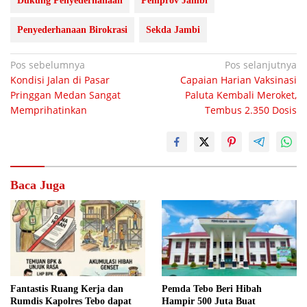
Dukung Penyederhanaan
Pemprov Jambi
Penyederhanaan Birokrasi
Sekda Jambi
Navigasi
Pos sebelumnya
Pos selanjutnya
Kondisi Jalan di Pasar
Capaian Harian Vaksinasi
pos
Pringgan Medan Sangat
Paluta Kembali Meroket,
Memprihatinkan
Tembus 2.350 Dosis
Baca Juga
Fantastis Ruang Kerja dan
Pemda Tebo Beri Hibah
Rumdis Kapolres Tebo dapat
Hampir 500 Juta Buat