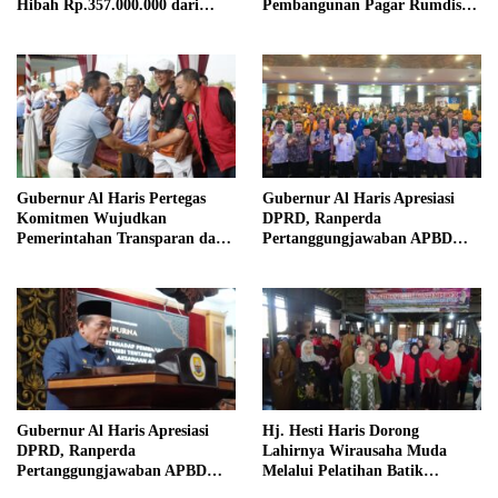
Hibah Rp.357.000.000 dari
Pembangunan Pagar Rumdis
Pemda Tebo
PN Tebo
Gubernur Al Haris Pertegas
Gubernur Al Haris Apresiasi
Komitmen Wujudkan
DPRD, Ranperda
Pemerintahan Transparan dan
Pertanggungjawaban APBD
Akuntabel
2025 Disetujui Jadi Perda
Gubernur Al Haris Apresiasi
Hj. Hesti Haris Dorong
DPRD, Ranperda
Lahirnya Wirausaha Muda
Pertanggungjawaban APBD
Melalui Pelatihan Batik
2025 Disetujui jadi Perda
Kontemporer PKW