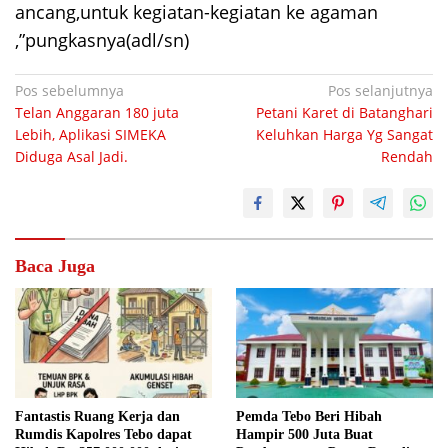
ancang,untuk kegiatan-kegiatan ke agaman
,”pungkasnya(adl/sn)
Navigasi
Pos sebelumnya
Pos selanjutnya
Telan Anggaran 180 juta
Petani Karet di Batanghari
pos
Lebih, Aplikasi SIMEKA
Keluhkan Harga Yg Sangat
Diduga Asal Jadi.
Rendah
Baca Juga
Fantastis Ruang Kerja dan
Pemda Tebo Beri Hibah
Rumdis Kapolres Tebo dapat
Hampir 500 Juta Buat