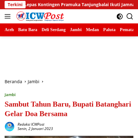
Langsung
ingen Pramuka Tanjungbalai Ikuti Jamnas XII di Cibubur
Terkini
ke
konten
Aceh
Batu Bara
Deli Serdang
Jambi
Medan
Paluta
Pematang
Beranda
Jambi
Jambi
Sambut Tahun Baru, Bupati Batanghari
Gelar Doa Bersama
Redaksi ICWPost
Senin, 2 Januari 2023