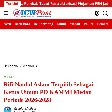
Langsung
ut Restrukturisasi Pinjaman PEN Jadi 15 Tahun‎‎
Terkini
Sambut
ke
konten
Aceh
Batu Bara
Deli Serdang
Jambi
Medan
Paluta
Pematang
Beranda
Medan
Medan
Rifi Naufal Aslam Terpilih Sebagai
Ketua Umum PD KAMMI Medan
Periode 2026-2028
Redaksi ICWPost