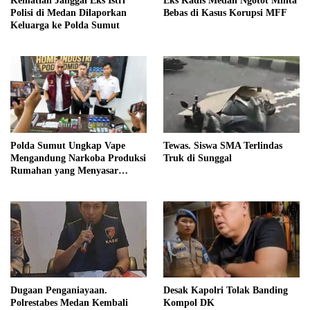
Kematian Janggal Eks Istri
Eks Kadis Medan Ngotot Minta
Polisi di Medan Dilaporkan
Bebas di Kasus Korupsi MFF
Keluarga ke Polda Sumut
Polda Sumut Ungkap Vape
Tewas. Siswa SMA Terlindas
Mengandung Narkoba Produksi
Truk di Sunggal
Rumahan yang Menyasar
Masyarakat
Dugaan Penganiayaan.
Desak Kapolri Tolak Banding
Polrestabes Medan Kembali
Kompol DK