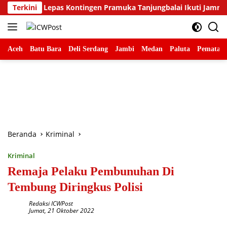
Langsung
ina Lepas Kontingen Pramuka Tanjungbalai Ikuti Jamnas XII di C
Terkini
ke
konten
Aceh
Batu Bara
Deli Serdang
Jambi
Medan
Paluta
Pematang
Beranda
Kriminal
Kriminal
Remaja Pelaku Pembunuhan Di
Tembung Diringkus Polisi
Redaksi ICWPost
Jumat, 21 Oktober 2022