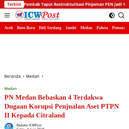
Langsung
 Restrukturisasi Pinjaman PEN Jadi 15 Tahun‎‎
Terkini
Sambut H
ke
konten
Aceh
Batu Bara
Deli Serdang
Jambi
Medan
Paluta
Pematang
Beranda
Medan
Medan
PN Medan Bebaskan 4 Terdakwa
Dugaan Korupsi Penjualan Aset PTPN
II Kepada Citraland
Redaksi ICWPost