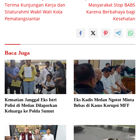
pos
Terima Kunjungan Kerja dan
Masyarakat Stop BABS
Silaturahmi Wakil Wali Kota
Karena Berbahaya bagi
Pematangsiantar
Kesehatan
Baca Juga
Kematian Janggal Eks Istri
Eks Kadis Medan Ngotot Minta
Polisi di Medan Dilaporkan
Bebas di Kasus Korupsi MFF
Keluarga ke Polda Sumut