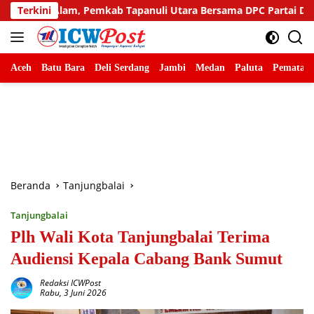
Langsung
emkab Tapanuli Utara Bersama DPC Partai Demokrat Gelar Goton
Terkini
ke
konten
Aceh
Batu Bara
Deli Serdang
Jambi
Medan
Paluta
Pematang
Beranda
Tanjungbalai
Tanjungbalai
Plh Wali Kota Tanjungbalai Terima
Audiensi Kepala Cabang Bank Sumut
Redaksi ICWPost
Rabu, 3 Juni 2026