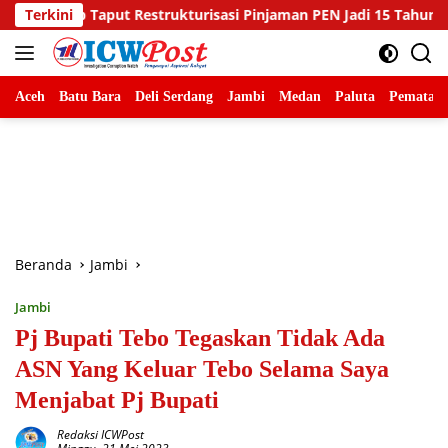
Langsung
rukturisasi Pinjaman PEN Jadi 15 Tahun‎‎
Terkini
Sambut HUT Ke
ke
konten
Aceh
Batu Bara
Deli Serdang
Jambi
Medan
Paluta
Pematang
Beranda
Jambi
Jambi
Pj Bupati Tebo Tegaskan Tidak Ada
ASN Yang Keluar Tebo Selama Saya
Menjabat Pj Bupati
Redaksi ICWPost