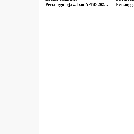
Pertanggungjawaban APBD 2025
Pertangg
Disetujui Jadi Perda
Disetujui