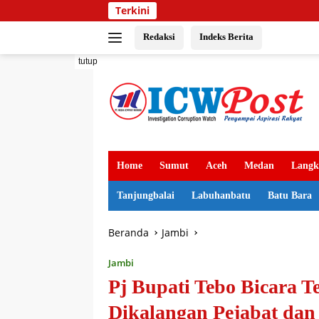
Langsung
Terkini
ke
konten
Redaksi
Indeks Berita
tutup
Home
Sumut
Aceh
Medan
Langk
Tanjungbalai
Labuhanbatu
Batu Bara
Beranda
Jambi
Jambi
Pj Bupati Tebo Bicara 
Dikalangan Pejabat da