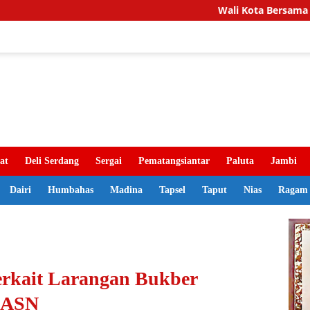
Wali Kota Bersama Kakanwil BPN Sum
at
Deli Serdang
Sergai
Pematangsiantar
Paluta
Jambi
Dairi
Humbahas
Madina
Tapsel
Taput
Nias
Ragam
Terkait Larangan Bukber
n ASN