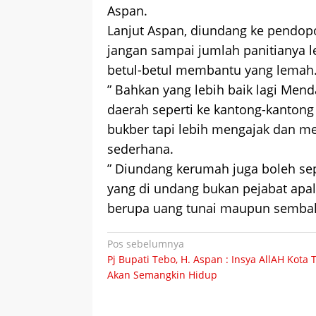
Aspan.
Lanjut Aspan, diundang ke pendopo
jangan sampai jumlah panitianya l
betul-betul membantu yang lemah
” Bahkan yang lebih baik lagi Men
daerah seperti ke kantong-kantong
bukber tapi lebih mengajak dan m
sederhana.
” Diundang kerumah juga boleh sep
yang di undang bukan pejabat apal
berupa uang tunai maupun sembako
Navigasi
Pos sebelumnya
Pj Bupati Tebo, H. Aspan : Insya AllAH Kota 
pos
Akan Semangkin Hidup