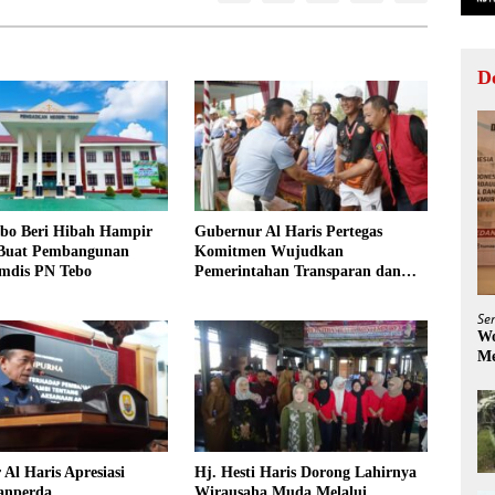
D
bo Beri Hibah Hampir
Gubernur Al Haris Pertegas
 Buat Pembangunan
Komitmen Wujudkan
mdis PN Tebo
Pemerintahan Transparan dan
Akuntabel
Se
Wo
Me
Al Haris Apresiasi
Hj. Hesti Haris Dorong Lahirnya
anperda
Wirausaha Muda Melalui