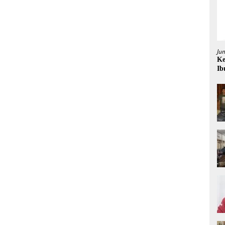
Ju
Ke
Ib