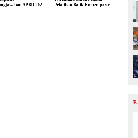
ungjawaban APBD 2025
Pelatihan Batik Kontemporer
 jadi Perda
PKW
P