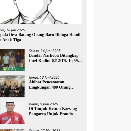
mat, 18 Juli 2025
pala Desa Batang Onang Baru Diduga Hamili
u Anak Tiga
Selasa, 24 Juni 2025
Bandar Narkoba Ditangkap
Intel Kodim 0212/TS. 10,59
Gram Sabu Diamankan
Jumat, 13 Juni 2025
Akibat Pencemaran
Lingkungan 480 Orang
Masyarakat Paluta Terkena
Ispa PT SSN Direkomendasi
Di Tutup
Kamis, 5 Juni 2025
Di Tunjuk Ketum Kaesang
Pangarep Unjuk Erando
Harahap Jadi Plt Ketua DPD
PSI Paluta
Selasa, 27 Mei 2025