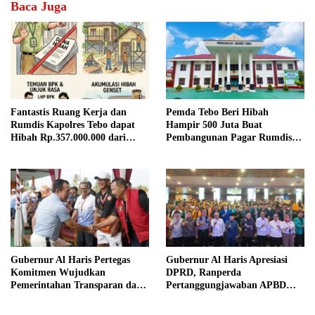
Baca Juga
Fantastis Ruang Kerja dan
Pemda Tebo Beri Hibah
Rumdis Kapolres Tebo dapat
Hampir 500 Juta Buat
Hibah Rp.357.000.000 dari
Pembangunan Pagar Rumdis
Pemda Tebo
PN Tebo
Gubernur Al Haris Pertegas
Gubernur Al Haris Apresiasi
Komitmen Wujudkan
DPRD, Ranperda
Pemerintahan Transparan dan
Pertanggungjawaban APBD
Akuntabel
2025 Disetujui Jadi Perda