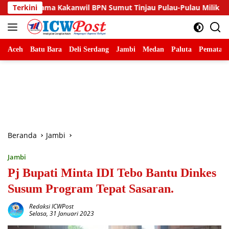
Langsung
kanwil BPN Sumut Tinjau Pulau-Pulau Milik Pemko Tanjungbalai
Terkini
ke
konten
Aceh
Batu Bara
Deli Serdang
Jambi
Medan
Paluta
Pematang
Beranda
Jambi
Jambi
Pj Bupati Minta IDI Tebo Bantu Dinkes
Susum Program Tepat Sasaran.
Redaksi ICWPost
Selasa, 31 Januari 2023