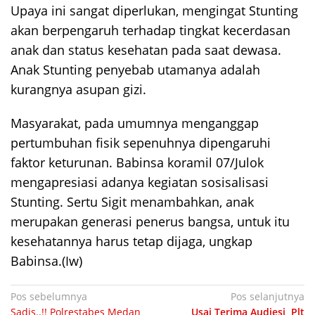
Upaya ini sangat diperlukan, mengingat Stunting
akan berpengaruh terhadap tingkat kecerdasan
anak dan status kesehatan pada saat dewasa.
Anak Stunting penyebab utamanya adalah
kurangnya asupan gizi.
Masyarakat, pada umumnya menganggap
pertumbuhan fisik sepenuhnya dipengaruhi
faktor keturunan. Babinsa koramil 07/Julok
mengapresiasi adanya kegiatan sosisalisasi
Stunting. Sertu Sigit menambahkan, anak
merupakan generasi penerus bangsa, untuk itu
kesehatannya harus tetap dijaga, ungkap
Babinsa.(Iw)
Navigasi
Pos sebelumnya
Pos selanjutnya
Sadis..!! Polrestabes Medan
Usai Terima Audiesi, Plt