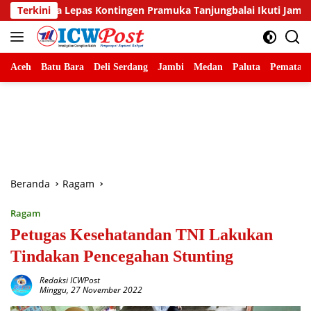
Langsung
Kontingen Pramuka Tanjungbalai Ikuti Jamnas XII di Cibubur
Terkini
ke
konten
Aceh
Batu Bara
Deli Serdang
Jambi
Medan
Paluta
Pematang
Beranda
Ragam
Ragam
Petugas Kesehatandan TNI Lakukan
Tindakan Pencegahan Stunting
Redaksi ICWPost
Minggu, 27 November 2022