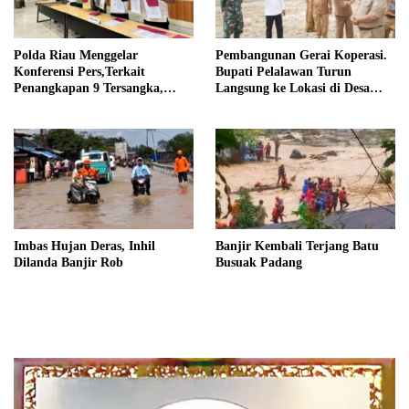
Polda Riau Menggelar
Pembangunan Gerai Koperasi.
Konferensi Pers,Terkait
Bupati Pelalawan Turun
Penangkapan 9 Tersangka,
Langsung ke Lokasi di Desa
Perusakan Posko dan Pemilik
Trantang Manuk
Kebun TNTN Tesso Nilo
Imbas Hujan Deras, Inhil
Banjir Kembali Terjang Batu
Dilanda Banjir Rob
Busuak Padang