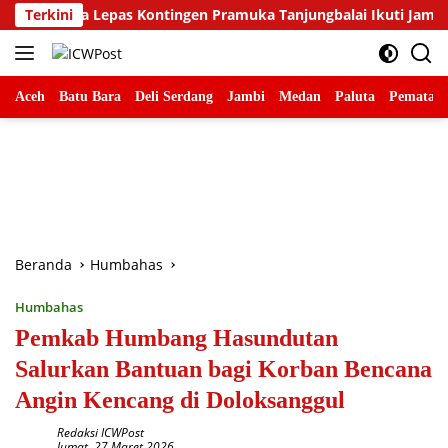
Langsung
ina Lepas Kontingen Pramuka Tanjungbalai Ikuti Jamnas XII di C
Terkini
ke
konten
Aceh
Batu Bara
Deli Serdang
Jambi
Medan
Paluta
Pematang
Beranda
Humbahas
Humbahas
Pemkab Humbang Hasundutan
Salurkan Bantuan bagi Korban Bencana
Angin Kencang di Doloksanggul
Redaksi ICWPost
Jumat, 27 Maret 2026