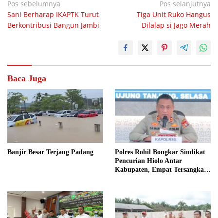
Navigasi
Pos sebelumnya
Pos selanjutnya
Sani Berharap IKAPTK Turut
Tiga Unit Ruko Hangus
pos
Berkontribusi Bangun Jambi
Dilalap si Jago Merah
Baca Juga
Polres Rohil Bongkar Sindikat
Banjir Besar Terjang Padang
Pencurian Hiolo Antar
Kabupaten, Empat Tersangka
Diamankan