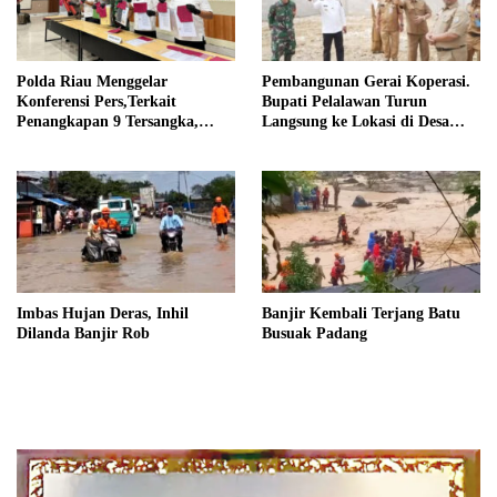
Polda Riau Menggelar
Pembangunan Gerai Koperasi.
Konferensi Pers,Terkait
Bupati Pelalawan Turun
Penangkapan 9 Tersangka,
Langsung ke Lokasi di Desa
Perusakan Posko dan Pemilik
Trantang Manuk
Kebun TNTN Tesso Nilo
Imbas Hujan Deras, Inhil
Banjir Kembali Terjang Batu
Dilanda Banjir Rob
Busuak Padang