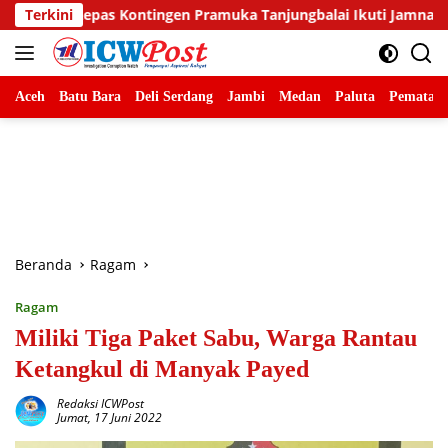
Langsung
gen Pramuka Tanjungbalai Ikuti Jamnas XII di Cibubur
Terkini
B
ke
konten
Aceh
Batu Bara
Deli Serdang
Jambi
Medan
Paluta
Pematang
Beranda
Ragam
Ragam
Miliki Tiga Paket Sabu, Warga Rantau
Ketangkul di Manyak Payed
Redaksi ICWPost
Jumat, 17 Juni 2022