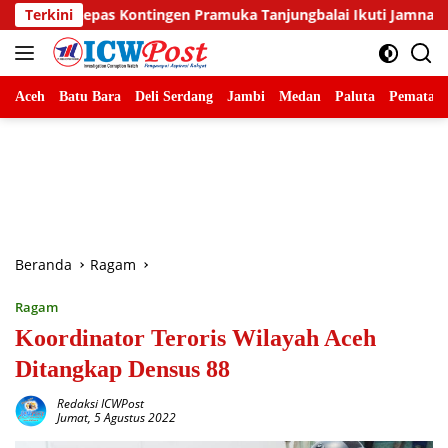
Langsung
gen Pramuka Tanjungbalai Ikuti Jamnas XII di Cibubur
Terkini
B
ke
konten
Aceh
Batu Bara
Deli Serdang
Jambi
Medan
Paluta
Pematang
Beranda
Ragam
Ragam
Koordinator Teroris Wilayah Aceh
Ditangkap Densus 88
Redaksi ICWPost
Jumat, 5 Agustus 2022