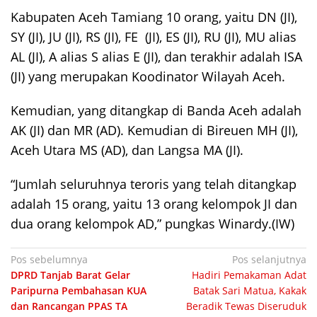
Kabupaten Aceh Tamiang 10 orang, yaitu DN (JI),
SY (JI), JU (JI), RS (JI), FE (JI), ES (JI), RU (JI), MU alias
AL (JI), A alias S alias E (JI), dan terakhir adalah ISA
(JI) yang merupakan Koodinator Wilayah Aceh.
Kemudian, yang ditangkap di Banda Aceh adalah
AK (JI) dan MR (AD). Kemudian di Bireuen MH (JI),
Aceh Utara MS (AD), dan Langsa MA (JI).
“Jumlah seluruhnya teroris yang telah ditangkap
adalah 15 orang, yaitu 13 orang kelompok JI dan
dua orang kelompok AD,” pungkas Winardy.(IW)
Navigasi
Pos sebelumnya
Pos selanjutnya
DPRD Tanjab Barat Gelar
Hadiri Pemakaman Adat
pos
Paripurna Pembahasan KUA
Batak Sari Matua, Kakak
dan Rancangan PPAS TA
Beradik Tewas Diseruduk