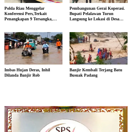
Polda Riau Menggelar
Pembangunan Gerai Koperasi.
Konferensi Pers,Terkait
Bupati Pelalawan Turun
Penangkapan 9 Tersangka,
Langsung ke Lokasi di Desa
Perusakan Posko dan Pemilik
Trantang Manuk
Kebun TNTN Tesso Nilo
Imbas Hujan Deras, Inhil
Banjir Kembali Terjang Batu
Dilanda Banjir Rob
Busuak Padang