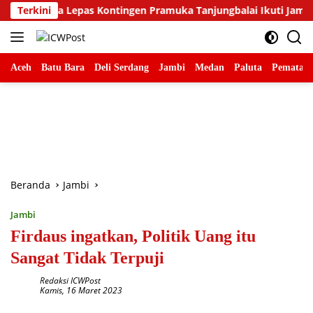
Langsung
dina Lepas Kontingen Pramuka Tanjungbalai Ikuti Jamnas XII di 
Terkini
ke
konten
Aceh
Batu Bara
Deli Serdang
Jambi
Medan
Paluta
Pematang
Beranda
Jambi
Jambi
Firdaus ingatkan, Politik Uang itu
Sangat Tidak Terpuji
Redaksi ICWPost
Kamis, 16 Maret 2023