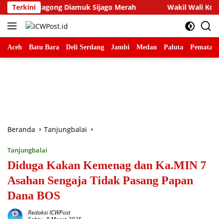
Langsung
 Diamuk Sijago Merah
Terkini
Wakil Wali Kota Fadly Abdina Lep
ke
konten
Aceh
Batu Bara
Deli Serdang
Jambi
Medan
Paluta
Pematang
Beranda
Tanjungbalai
Tanjungbalai
Diduga Kakan Kemenag dan Ka.MIN 7
Asahan Sengaja Tidak Pasang Papan
Dana BOS
Redaksi ICWPost