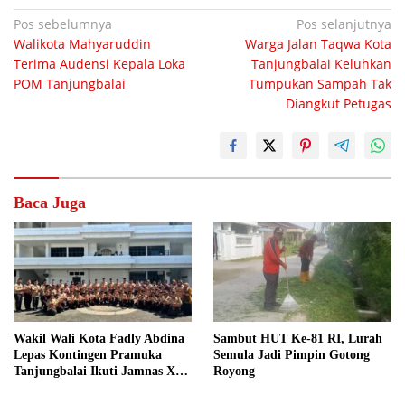
Navigasi
Pos sebelumnya
Pos selanjutnya
Walikota Mahyaruddin
Warga Jalan Taqwa Kota
pos
Terima Audensi Kepala Loka
Tanjungbalai Keluhkan
POM Tanjungbalai
Tumpukan Sampah Tak
Diangkut Petugas
Baca Juga
Wakil Wali Kota Fadly Abdina
Sambut HUT Ke-81 RI, Lurah
Lepas Kontingen Pramuka
Semula Jadi Pimpin Gotong
Tanjungbalai Ikuti Jamnas XII
Royong
di Cibubur