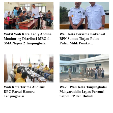
Wakil Wali Kota Fadly Abdina
Wali Kota Bersama Kakanwil
Monitoring Distribusi MBG di
BPN Sumut Tinjau Pulau-
SMA Negeri 2 Tanjungbalai
Pulau Milik Pemko
Tanjungbalai
Wali Kota Terima Audiensi
Wakil Wali Kota Tanjungbalai
DPC Partai Hanura
Mahyaruddin Lepas Personel
Tanjungbalai
Satpol PP dan Dishub