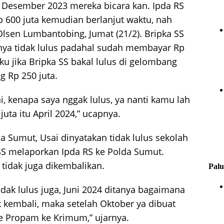
r Desember 2023 mereka bicara kan. Ipda RS
p 600 juta kemudian berlanjut waktu, nah
a Olsen Lumbantobing, Jumat (21/2). Bripka SS
ya tidak lulus padahal sudah membayar Rp
ku jika Bripka SS bakal lulus di gelombang
 Rp 250 juta.
, kenapa saya nggak lulus, ya nanti kamu lah
ta itu April 2024,” ucapnya.
a Sumut, Usai dinyatakan tidak lulus sekolah
SS melaporkan Ipda RS ke Polda Sumut.
 tidak juga dikembalikan.
Palu
idak lulus juga, Juni 2024 ditanya bagaimana
k kembali, maka setelah Oktober ya dibuat
e Propam ke Krimum,” ujarnya.