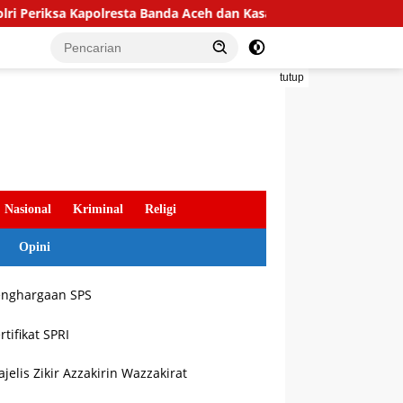
a Kapolresta Banda Aceh dan Kasat Narkoba
Bukti Nyat
tutup
Nasional
Kriminal
Religi
Opini