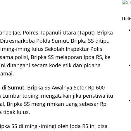
Deli
hae Jae, Polres Tapanuli Utara (Taput), Bripka
i Ditresnarkoba Polda Sumut. Bripka SS ditipu
iming-iming lulus Sekolah Inspektur Polisi
esama polisi, Bripka SS melaporan Ipda RS, ke
ni ditangani secara kode etik dan pidana
damai.
i di Sumut
. Bripka SS Awalnya Setor Rp 600
n Lumbantobing, mengatakan jika peristiwa itu
al, Bripka SS mengirimkan uang sebesar Rp
 tidak lulus.
pka SS diimingi-imingi oleh Ipda RS ini bisa