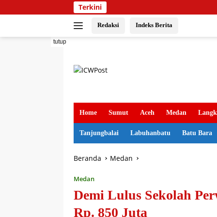
Langsung
Terkini
ke
konten
Redaksi
Indeks Berita
tutup
Home
Sumut
Aceh
Medan
Langk
Tanjungbalai
Labuhanbatu
Batu Bara
Beranda
Medan
Medan
Demi Lulus Sekolah Perw
Rp. 850 Juta