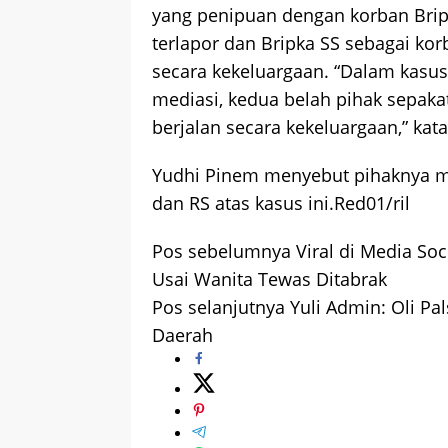
yang penipuan dengan korban Brip
terlapor dan Bripka SS sebagai ko
secara kekeluargaan. “Dalam kasus
mediasi, kedua belah pihak sepaka
berjalan secara kekeluargaan,” kata
Yudhi Pinem menyebut pihaknya m
dan RS atas kasus ini.Red01/ril
Pos sebelumnya
Viral di Media Soc
Navigasi
Usai Wanita Tewas Ditabrak
pos
Pos selanjutnya
Yuli Admin: Oli Pa
Daerah