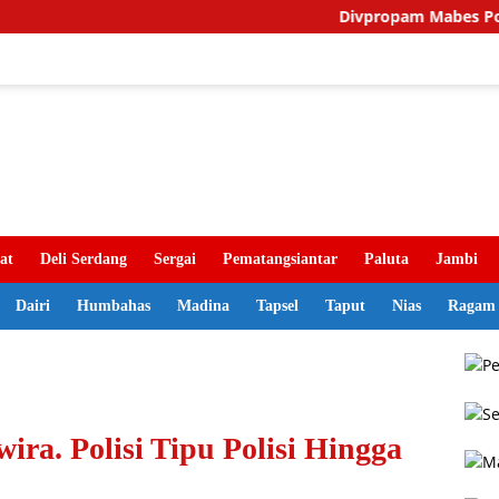
Divpropam Mabes Polri Periks
at
Deli Serdang
Sergai
Pematangsiantar
Paluta
Jambi
Dairi
Humbahas
Madina
Tapsel
Taput
Nias
Ragam
ira. Polisi Tipu Polisi Hingga