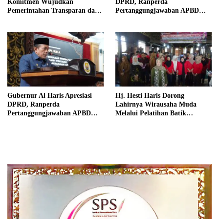
Komitmen Wujudkan
DPRD, Ranperda
Pemerintahan Transparan dan
Pertanggungjawaban APBD
Akuntabel
2025 Disetujui Jadi Perda
Gubernur Al Haris Apresiasi
Hj. Hesti Haris Dorong
DPRD, Ranperda
Lahirnya Wirausaha Muda
Pertanggungjawaban APBD
Melalui Pelatihan Batik
2025 Disetujui jadi Perda
Kontemporer PKW