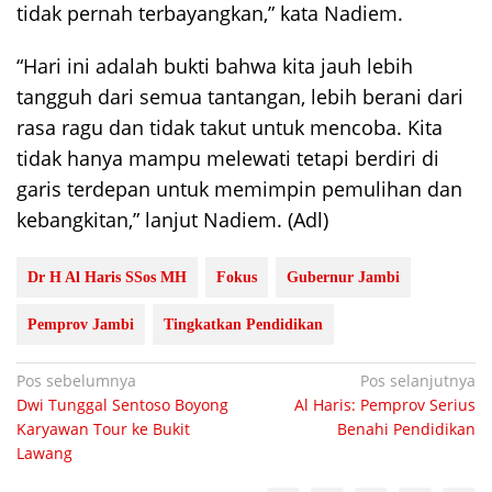
tidak pernah terbayangkan,” kata Nadiem.
“Hari ini adalah bukti bahwa kita jauh lebih
tangguh dari semua tantangan, lebih berani dari
rasa ragu dan tidak takut untuk mencoba. Kita
tidak hanya mampu melewati tetapi berdiri di
garis terdepan untuk memimpin pemulihan dan
kebangkitan,” lanjut Nadiem. (Adl)
Dr H Al Haris SSos MH
Fokus
Gubernur Jambi
Pemprov Jambi
Tingkatkan Pendidikan
Navigasi
Pos sebelumnya
Pos selanjutnya
Dwi Tunggal Sentoso Boyong
Al Haris: Pemprov Serius
pos
Karyawan Tour ke Bukit
Benahi Pendidikan
Lawang