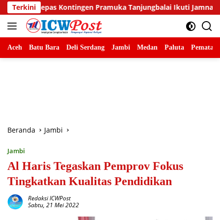
Langsung
ngen Pramuka Tanjungbalai Ikuti Jamnas XII di Cibubur
Terkini
B
ke
konten
Aceh
Batu Bara
Deli Serdang
Jambi
Medan
Paluta
Pematang
Beranda
Jambi
Jambi
Al Haris Tegaskan Pemprov Fokus
Tingkatkan Kualitas Pendidikan
Redaksi ICWPost
Sabtu, 21 Mei 2022